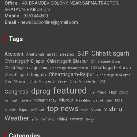
Office -
40, BRAMDEV COLONY, NEAR SAPNA TRACTOR,
BHATAON, RAIPUR C.G.
Mobile -
9753444500
Email -
news3636online@gmail.com
Tags
Chhattisgarh
BJP
Accident
Amit Shah
arrested
arrest
Chhattisgarh-Bijapur
Chhattisgarh-Bilaspur
Chhattisgarh-Durg
Chhattisgarh-Korba
Chhattisgarh-Jagdalpur
Chhattisgarh-Kabirdham
Chhattisgarh-Raipur
Chhattisgarh-Raigarh
Chhattisgarh-Sukma
CM
Chief Minister
Chief Minister Dr. Yadav
Chief Minister Sai
featured
dprcg
Congress
High Court
fire
fraud
Murder
rape
Mohan Yadav
Naxalites
rain
Kejriwal
mohan
petrol
top-news
vishnu
Supreme Court
Vastu
suicide
train
Weather
भोपाल
रायपुर
इंदौर
छत्तीसगढ़
मध्य प्रदेश
Categories