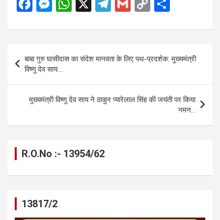
F
M
W
X
T
G
C
S
a
es
h
el
m
o
h
ce
se
at
e
ail
py
ar
b
n
s
gr
Li
e
Post
बाबा गुरु घासीदास का संदेश मानवता के लिए पथ-प्रदर्शक: मुख्यमंत्री
o
g
A
a
n
navigation
विष्णु देव साय….
o
er
p
m
k
k
p
मुख्यमंत्री विष्णु देव साय ने ठाकुर प्यारेलाल सिंह की जयंती पर किया
नमन…
R.O.No :- 13954/62
13817/2