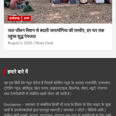
छत्तीसगढ़
राज्य
जल जीवन मिशन से बदली जारामोंगिया की तस्वीर, हर घर तक
पहुंचा शुद्ध पेयजल
August 6, 2026
News Desk
हमारे बारे में
यह एक हिंदी वेब न्यूज़ पोर्टल है जिसमें ब्रेकिंग न्यूज़ के अलावा राजनीति, प्रशासन,
ट्रेंडिंग न्यूज, बॉलीवुड, खेल जगत, लाइफस्टाइल, बिजनेस, सेहत, ब्यूटी, रोजगार
तथा टेक्नोलॉजी से संबंधित खबरें पोस्ट की जाती है।
Disclaimer - समाचार से सम्बंधित किसी भी तरह के विवाद के लिए साइट के कुछ
तत्वों में उपयोगकर्ताओं द्वारा प्रस्तुत सामग्री ( समाचार / फोटो / विडियो आदि )
शामिल होगी स्वामी, मुद्रक, प्रकाशक, संपादक इस तरह के सामग्रियों के लिए कोई