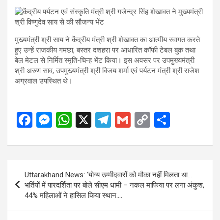
मुख्यमंत्री श्री साय ने केंद्रीय मंत्री श्री शेखावत का आत्मीय स्वागत करते
हुए उन्हें राजकीय गमछा, बस्तर दशहरा पर आधारित कॉफी टेबल बुक तथा
बेल मेटल से निर्मित स्मृति-चिन्ह भेंट किया। इस अवसर पर उपमुख्यमंत्री
श्री अरुण साव, उपमुख्यमंत्री श्री विजय शर्मा एवं पर्यटन मंत्री श्री राजेश
अग्रवाल उपस्थित थे।
F
M
W
X
T
G
C
S
a
es
h
el
m
o
h
ce
se
at
e
ail
py
ar
b
n
s
gr
Li
e
Post
Uttarakhand News: ‘योग्य उम्मीदवारों को मौका नहीं मिलता था…
o
g
A
a
n
navigation
भर्तियों में पारदर्शिता पर बोले सीएम धामी – नकल माफिया पर लगा अंकुश,
o
er
p
m
k
44% महिलाओं ने हासिल किया स्थान….
k
p