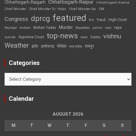
Chhattisgarh-Raipur
Chhattisgarh-Raigarh
Chhattisgarh-Sukma
CM
Chief Minister
Chief Minister Dr. Yadav
Chief Minister Sai
featured
dprcg
Congress
High Court
fire
fraud
Murder
rape
Mohan Yadav
Naxalites
rain
Kejriwal
mohan
petrol
top-news
vishnu
Supreme Court
Vastu
suicide
train
Weather
भोपाल
रायपुर
इंदौर
छत्तीसगढ़
मध्य प्रदेश
Categories
Categories
Calendar
AUGUST 2026
M
T
W
T
F
S
S