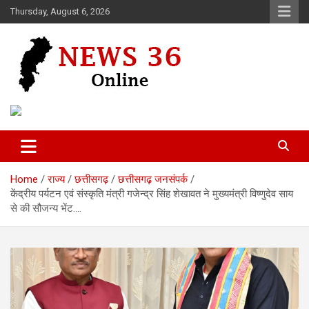
Skip
Thursday, August 6, 2026
to
content
Voice of 36garh
News 36
Home
राज्य
छत्तीसगढ़
छत्तीसगढ़ जनसंपर्क
केंद्रीय पर्यटन एवं संस्कृति मंत्री गजेन्द्र सिंह शेखावत ने मुख्यमंत्री विष्णुदेव साय
से की सौजन्य भेंट….