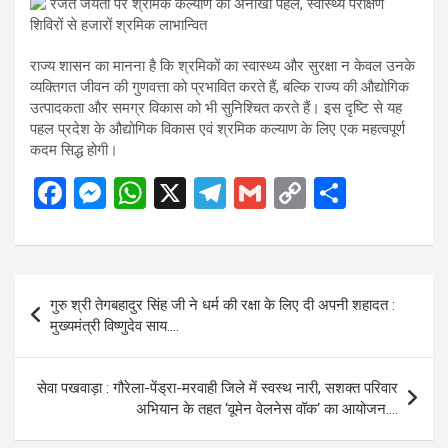
राज्य शासन का मानना है कि श्रमिकों का स्वास्थ्य और सुरक्षा न केवल उनके
व्यक्तिगत जीवन की गुणवत्ता को प्रभावित करते हैं, बल्कि राज्य की औद्योगिक
उत्पादकता और समग्र विकास को भी सुनिश्चित करते हैं। इस दृष्टि से यह
पहल प्रदेश के औद्योगिक विकास एवं श्रमिक कल्याण के लिए एक महत्वपूर्ण
कदम सिद्ध होगी।
F
M
W
X
T
G
C
S
a
es
h
el
m
o
h
ce
se
at
e
ail
py
ar
b
n
s
gr
Li
e
Post
गुरु श्री तेगबहादुर सिंह जी ने धर्म की रक्षा के लिए दी अपनी शहादत :
o
g
A
a
n
navigation
मुख्यमंत्री विष्णुदेव साय….
o
er
p
m
k
k
p
सेवा पखवाड़ा : गौरेला-पेंड्रा-मरवाही जिले में स्वस्थ नारी, सशक्त परिवार
अभियान के तहत ‘वूमेन वेलनेस वॉक‘ का आयोजन….