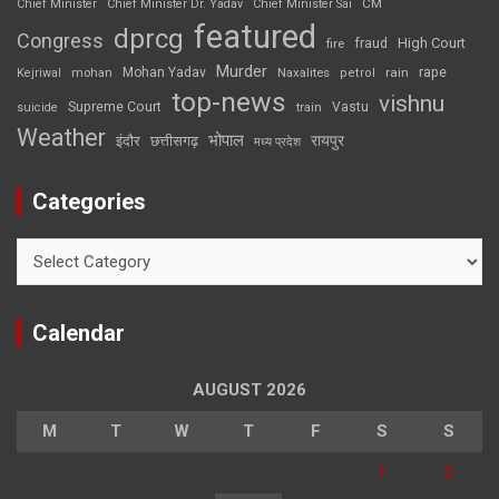
CM
Chief Minister
Chief Minister Dr. Yadav
Chief Minister Sai
featured
dprcg
Congress
High Court
fire
fraud
Murder
rape
Mohan Yadav
Naxalites
rain
Kejriwal
mohan
petrol
top-news
vishnu
Supreme Court
Vastu
suicide
train
Weather
भोपाल
रायपुर
इंदौर
छत्तीसगढ़
मध्य प्रदेश
Categories
Categories
Calendar
AUGUST 2026
M
T
W
T
F
S
S
1
2