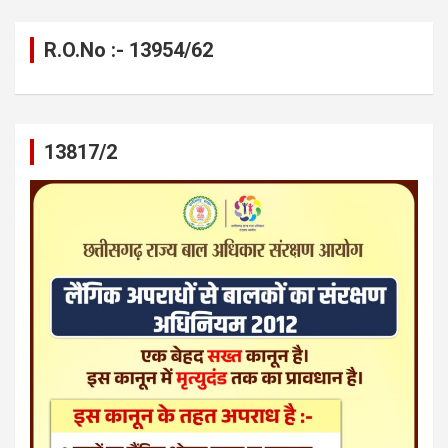
R.O.No :- 13954/62
13817/2