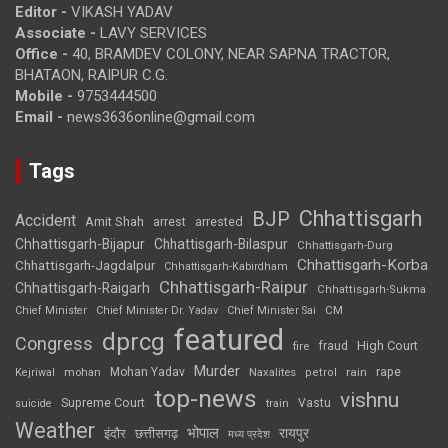
Editor -
VIKASH YADAV
Associate -
LAVY SERVICES
Office -
40, BRAMDEV COLONY, NEAR SAPNA TRACTOR,
BHATAON, RAIPUR C.G.
Mobile -
9753444500
Email -
news3636online@gmail.com
Tags
Chhattisgarh
BJP
Accident
Amit Shah
arrested
arrest
Chhattisgarh-Bijapur
Chhattisgarh-Bilaspur
Chhattisgarh-Durg
Chhattisgarh-Korba
Chhattisgarh-Jagdalpur
Chhattisgarh-Kabirdham
Chhattisgarh-Raipur
Chhattisgarh-Raigarh
Chhattisgarh-Sukma
CM
Chief Minister
Chief Minister Dr. Yadav
Chief Minister Sai
featured
dprcg
Congress
High Court
fire
fraud
Murder
rape
Mohan Yadav
Naxalites
rain
Kejriwal
mohan
petrol
top-news
vishnu
Supreme Court
Vastu
suicide
train
Weather
भोपाल
रायपुर
इंदौर
छत्तीसगढ़
मध्य प्रदेश