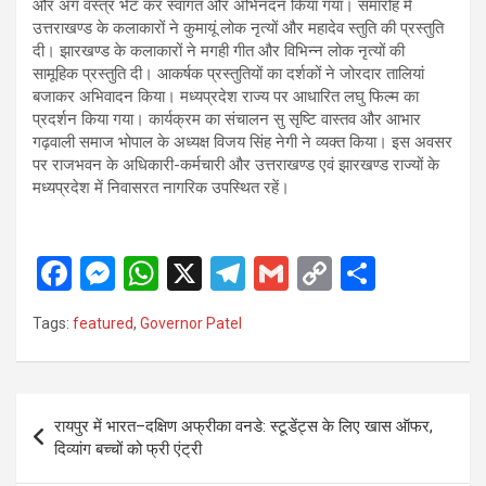
और अंग वस्त्र भेंट कर स्वागत और अभिनंदन किया गया। समारोह में
उत्तराखण्ड के कलाकारों ने कुमायूं लोक नृत्यों और महादेव स्तुति की प्रस्तुति
दी। झारखण्ड के कलाकारों ने मगही गीत और विभिन्न लोक नृत्यों की
सामूहिक प्रस्तुति दी। आकर्षक प्रस्तुतियों का दर्शकों ने जोरदार तालियां
बजाकर अभिवादन किया। मध्यप्रदेश राज्य पर आधारित लघु फिल्म का
प्रदर्शन किया गया। कार्यक्रम का संचालन सु सृष्टि वास्तव और आभार
गढ़वाली समाज भोपाल के अध्यक्ष विजय सिंह नेगी ने व्यक्त किया। इस अवसर
पर राजभवन के अधिकारी-कर्मचारी और उत्तराखण्ड एवं झारखण्ड राज्यों के
मध्यप्रदेश में निवासरत नागरिक उपस्थित रहें।
F
M
W
X
T
G
C
S
a
es
h
el
m
o
h
Tags:
featured
,
Governor Patel
ce
se
at
e
ail
py
ar
b
n
s
gr
Li
e
o
g
A
a
n
Post
रायपुर में भारत–दक्षिण अफ्रीका वनडे: स्टूडेंट्स के लिए खास ऑफर,
o
er
p
m
k
navigation
दिव्यांग बच्चों को फ्री एंट्री
k
p