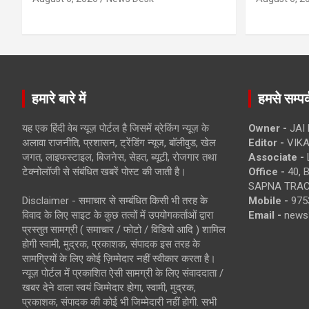
हमारे बारे में
हमसे सम्पर्
यह एक हिंदी वेब न्यूज़ पोर्टल है जिसमें ब्रेकिंग न्यूज़ के
Owner -
JAI
अलावा राजनीति, प्रशासन, ट्रेंडिंग न्यूज, बॉलीवुड, खेल
Editor -
VIKA
जगत, लाइफस्टाइल, बिजनेस, सेहत, ब्यूटी, रोजगार तथा
Associate -
टेक्नोलॉजी से संबंधित खबरें पोस्ट की जाती है।
Office -
40, 
SAPNA TRACT
Disclaimer - समाचार से सम्बंधित किसी भी तरह के
Mobile -
975
विवाद के लिए साइट के कुछ तत्वों में उपयोगकर्ताओं द्वारा
Email -
news
प्रस्तुत सामग्री ( समाचार / फोटो / विडियो आदि ) शामिल
होगी स्वामी, मुद्रक, प्रकाशक, संपादक इस तरह के
सामग्रियों के लिए कोई ज़िम्मेदार नहीं स्वीकार करता है।
न्यूज़ पोर्टल में प्रकाशित ऐसी सामग्री के लिए संवाददाता /
खबर देने वाला स्वयं जिम्मेदार होगा, स्वामी, मुद्रक,
प्रकाशक, संपादक की कोई भी जिम्मेदारी नहीं होगी. सभी