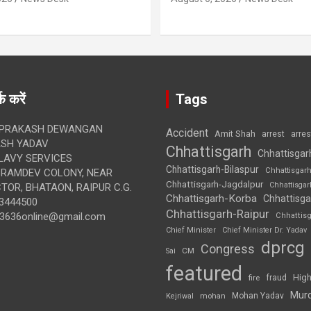
क करें
Tags
 PRAKASH DEWANGAN
Accident
Amit Shah
arre
arrest
SH YADAV
Chhattisgarh
Chhattisgar
LAVY SERVICES
Chhattisgarh-Bilaspur
Chhattisgar
BRAMDEV COLONY, NEAR
Chhattisgarh-Jagdalpur
Chhattisga
OR, BHATAON, RAIPUR C.G.
Chhattisgarh-Korba
Chhattisga
3444500
Chhattisgarh-Raipur
3636online@gmail.com
Chhattis
Chief Minister
Chief Minister Dr. Yadav
dprcg
Congress
CM
Sai
featured
High
fire
fraud
Mur
Mohan Yadav
Kejriwal
mohan