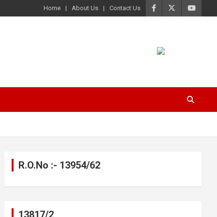
Home
About Us
Contact Us
R.O.No :- 13954/62
13817/2