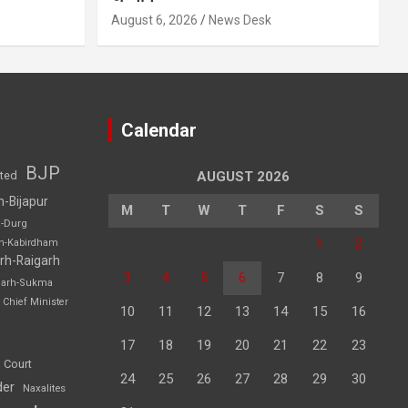
August 6, 2026
News Desk
Calendar
BJP
sted
AUGUST 2026
h-Bijapur
M
T
W
T
F
S
S
h-Durg
1
2
rh-Kabirdham
rh-Raigarh
3
4
5
6
7
8
9
garh-Sukma
Chief Minister
10
11
12
13
14
15
16
17
18
19
20
21
22
23
 Court
24
25
26
27
28
29
30
der
Naxalites