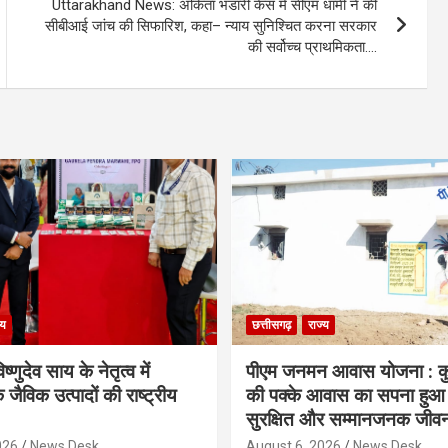
Uttarakhand News: अंकिता भंडारी केस में सीएम धामी ने की
सीबीआई जांच की सिफारिश, कहा– न्याय सुनिश्चित करना सरकार
की सर्वोच्च प्राथमिकता….
्य
छत्तीसगढ़
राज्य
िष्णुदेव साय के नेतृत्व में
पीएम जनमन आवास योजना : कु
 जैविक उत्पादों की राष्ट्रीय
की पक्के आवास का सपना हुआ प
सुरक्षित और सम्मानजनक जीव
026
News Desk
August 6, 2026
News Desk