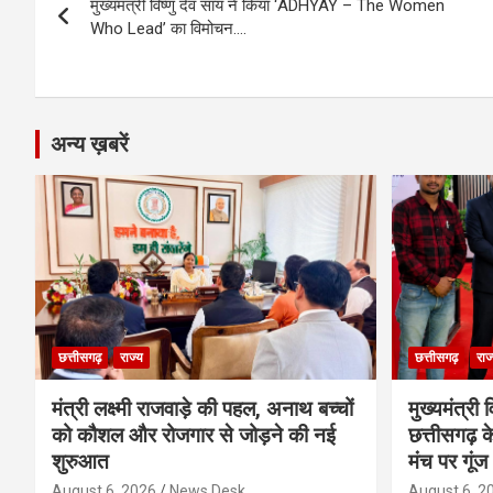
o
g
A
a
n
मुख्यमंत्री विष्णु देव साय ने किया ‘ADHYAY – The Women
navigation
o
er
p
m
k
Who Lead’ का विमोचन….
k
p
अन्य ख़बरें
छत्तीसगढ़
राज्य
छत्तीसगढ़
राज
मंत्री लक्ष्मी राजवाड़े की पहल, अनाथ बच्चों
मुख्यमंत्री व
को कौशल और रोजगार से जोड़ने की नई
छत्तीसगढ़ के
शुरुआत
मंच पर गूंज
August 6, 2026
News Desk
August 6, 2