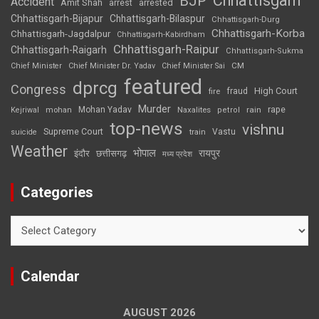
Chhattisgarh
BJP
Accident
Amit Shah
arrested
arrest
Chhattisgarh-Bijapur
Chhattisgarh-Bilaspur
Chhattisgarh-Durg
Chhattisgarh-Korba
Chhattisgarh-Jagdalpur
Chhattisgarh-Kabirdham
Chhattisgarh-Raipur
Chhattisgarh-Raigarh
Chhattisgarh-Sukma
CM
Chief Minister
Chief Minister Dr. Yadav
Chief Minister Sai
featured
dprcg
Congress
High Court
fire
fraud
Murder
rape
Mohan Yadav
Naxalites
rain
Kejriwal
mohan
petrol
top-news
vishnu
Supreme Court
Vastu
suicide
train
Weather
भोपाल
रायपुर
इंदौर
छत्तीसगढ़
मध्य प्रदेश
Categories
Categories
Calendar
AUGUST 2026