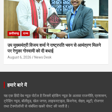
छत्तीसगढ़
राज्य
उप मुख्यमंत्री विजय शर्मा ने राष्ट्रपति भवन से आमंत्रण मिलने
पर रेणुका गोस्वामी को दी बधाई
August 6, 2026
News Desk
हमारे बारे में
यह एक हिंदी वेब न्यूज़ पोर्टल है जिसमें ब्रेकिंग न्यूज़ के अलावा राजनीति, प्रशासन,
ट्रेंडिंग न्यूज, बॉलीवुड, खेल जगत, लाइफस्टाइल, बिजनेस, सेहत, ब्यूटी, रोजगार
तथा टेक्नोलॉजी से संबंधित खबरें पोस्ट की जाती है।