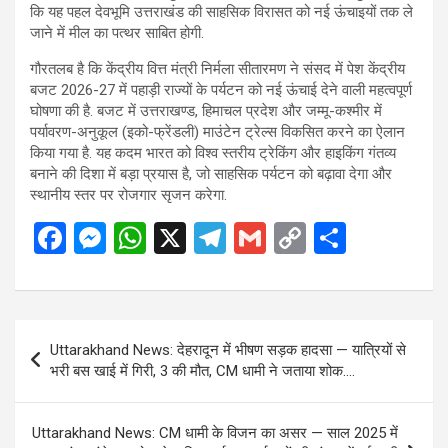
कि यह पहल देवभूमि उत्तराखंड की साहसिक विरासत को नई ऊंचाइयों तक ले
जाने में मील का पत्थर साबित होगी.
गौरतलब है कि केंद्रीय वित्त मंत्री निर्मला सीतारमण ने संसद में पेश केंद्रीय
बजट 2026-27 में पहाड़ी राज्यों के पर्यटन को नई ऊंचाई देने वाली महत्वपूर्ण
घोषणा की है. बजट में उत्तराखण्ड, हिमाचल प्रदेश और जम्मू-कश्मीर में
पर्यावरण-अनुकूल (इको-फ्रेंडली) माउंटेन ट्रेल्स विकसित करने का ऐलान
किया गया है. यह कदम भारत को विश्व स्तरीय ट्रेकिंग और हाइकिंग गंतव्य
बनाने की दिशा में बड़ा प्रयास है, जो साहसिक पर्यटन को बढ़ावा देगा और
स्थानीय स्तर पर रोजगार सृजन करेगा.
F
M
W
X
T
G
C
S
a
es
h
el
m
o
h
ce
se
at
e
ail
py
ar
b
n
s
gr
Li
e
Post
Uttarakhand News: देहरादून में भीषण सड़क हादसा — यात्रियों से
o
g
A
a
n
navigation
भरी बस खाई में गिरी, 3 की मौत, CM धामी ने जताया शोक….
o
er
p
m
k
k
p
Uttarakhand News: CM धामी के विजन का असर — साल 2025 में