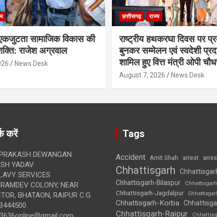
्य
छत्तीसगढ़
राज्य
कजुटता सामाजिक विकास की
राष्ट्रीय हथकरघा दिवस पर प्र
क्ति: राजेश अग्रवाल
बुनकर सम्मेलन एवं स्वदेशी प्रदर्
शामिल हुए वित्त मंत्री ओपी चौध
026
News Desk
August 7, 2026
News Desk
क करें
Tags
 PRAKASH DEWANGAN
Accident
Amit Shah
arre
arrest
SH YADAV
Chhattisgarh
Chhattisgar
LAVY SERVICES
Chhattisgarh-Bilaspur
Chhattisgar
BRAMDEV COLONY, NEAR
Chhattisgarh-Jagdalpur
Chhattisga
OR, BHATAON, RAIPUR C.G.
Chhattisgarh-Korba
Chhattisga
3444500
Chhattisgarh-Raipur
3636online@gmail.com
Chhattis