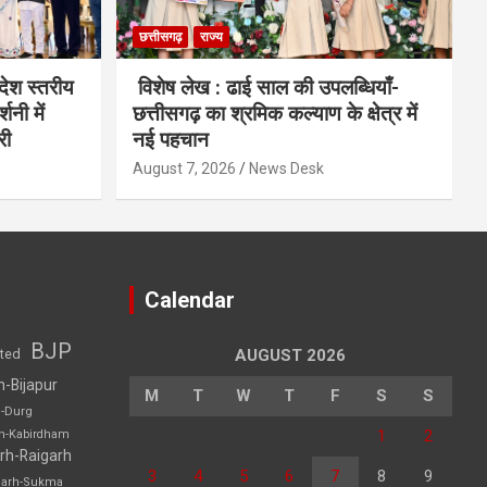
छत्तीसगढ़
राज्य
देश स्तरीय
विशेष लेख : ढाई साल की उपलब्धियाँ-
शनी में
छत्तीसगढ़ का श्रमिक कल्याण के क्षेत्र में
री
नई पहचान
August 7, 2026
News Desk
Calendar
BJP
sted
AUGUST 2026
h-Bijapur
M
T
W
T
F
S
S
h-Durg
1
2
rh-Kabirdham
rh-Raigarh
3
4
5
6
7
8
9
garh-Sukma