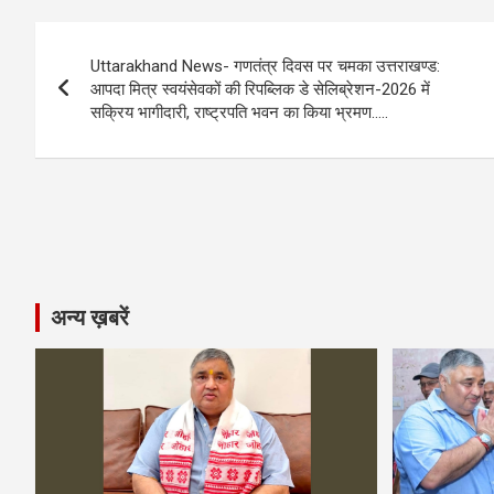
b
n
s
gr
Li
e
Post
o
g
A
a
n
Uttarakhand News- गणतंत्र दिवस पर चमका उत्तराखण्ड:
navigation
o
er
p
m
k
आपदा मित्र स्वयंसेवकों की रिपब्लिक डे सेलिब्रेशन-2026 में
सक्रिय भागीदारी, राष्ट्रपति भवन का किया भ्रमण…..
k
p
अन्य ख़बरें