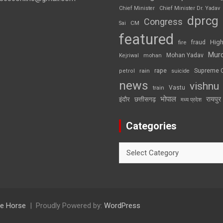
Chief Minister
Chief Minister Dr. Yadav
dprcg
Congress
CM
Sai
featured
High
fire
fraud
Mur
Mohan Yadav
Kejriwal
mohan
rape
Supreme 
rain
petrol
suicide
news
vishnu
Vastu
train
भोपाल
रायपुर
इंदौर
छत्तीसगढ़
मध्य प्रदेश
Categories
Categories
e Horse
Proudly Powered by:
WordPress