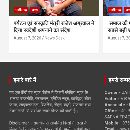
छत्तीसगढ़
राज्य
छत्तीसगढ़
राज
पर्यटन एवं संस्कृति मंत्री राजेश अग्रवाल ने
समाज की ए
दिया स्वदेशी अपनाने का संदेश
सबसे बड़ी श
August 7, 2026
News Desk
August 7, 2
हमारे बारे में
हमसे सम्पर्
यह एक हिंदी वेब न्यूज़ पोर्टल है जिसमें ब्रेकिंग न्यूज़ के
Owner -
JAI
अलावा राजनीति, प्रशासन, ट्रेंडिंग न्यूज, बॉलीवुड, खेल
Editor -
VIKA
जगत, लाइफस्टाइल, बिजनेस, सेहत, ब्यूटी, रोजगार तथा
Associate -
टेक्नोलॉजी से संबंधित खबरें पोस्ट की जाती है।
Office -
40, 
SAPNA TRACT
Disclaimer - समाचार से सम्बंधित किसी भी तरह के
Mobile -
975
विवाद के लिए साइट के कुछ तत्वों में उपयोगकर्ताओं द्वारा
Email -
news