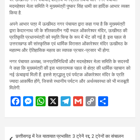
मदमहेश्वर मेला समिति ने मुख्यमंत्री पुष्कर सिंह धामी का हार्दिक आभार व्यक्त
किया है.
अपने आभार पत्र में ऊखीमठ नगर पंचायत द्वारा कहा गया है कि मुख्यमंत्री
द्वारा केदारनाथ जी के शीतकालीन गद्दी स्थल ओंकारेश्वर मंदिर, ऊखीमठ की
प्रतिकृति प्रधानमंत्री को स्मृति चिन्ह के रूप में भेंट की गई है. इस पहल से
उत्तराखण्ड की सांस्कृतिक एवं धार्मिक विरासत ओंकारेश्वर मंदिर ऊखीमठ के
महात्म्य और ऐतिहासिक महत्व का व्यापक प्रचार-प्रसार भी होगा.
नगर पंचायत अध्यक्ष, जनप्रतिनिधियों और मदमहेश्वर मेला समिति के सदस्यों
ने कहा कि मुख्यमंत्री की इस भावनात्मक पहल से क्षेत्र की धार्मिक पहचान को
नई ऊंचाइयां मिली हैं. इससे श्रद्धालु एवं पर्यटक ओंकारेश्वर मंदिर के प्रति
ज्यादा आकर्षित होंगे, जिससे स्थानीय पर्यटन और अर्थव्यवस्था को भी मजबूती
मिलेगी.
F
M
W
X
T
G
C
S
a
es
h
el
m
o
h
ce
se
at
e
ail
py
ar
b
n
s
gr
Li
e
Post
छत्तीसगढ़ में रेल यातायात प्रभावित: 3 ट्रेनें रद्द, 2 ट्रेनों का संचालन