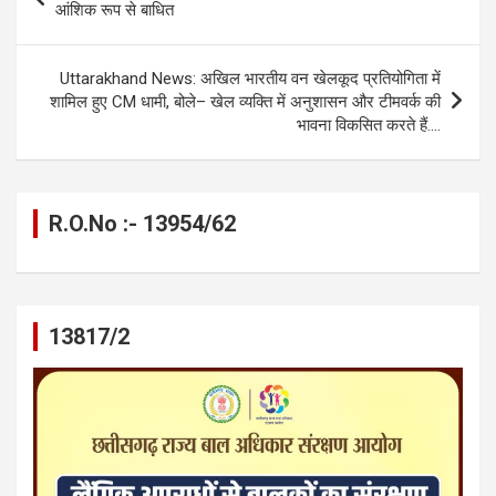
o
g
A
a
n
navigation
आंशिक रूप से बाधित
o
er
p
m
k
k
p
Uttarakhand News: अखिल भारतीय वन खेलकूद प्रतियोगिता में
शामिल हुए CM धामी, बोले– खेल व्यक्ति में अनुशासन और टीमवर्क की
भावना विकसित करते हैं….
R.O.No :- 13954/62
13817/2