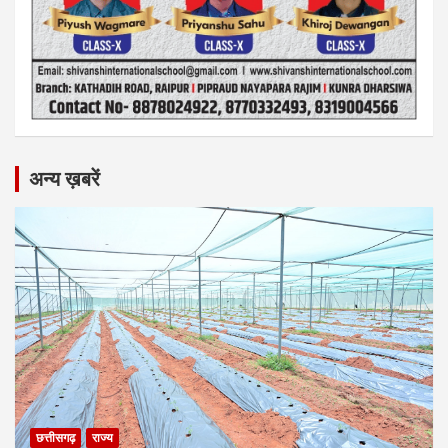
अन्य ख़बरें
छत्तीसगढ़
राज्य