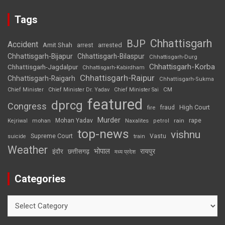
Tags
Chhattisgarh
BJP
Accident
Amit Shah
arrested
arrest
Chhattisgarh-Bijapur
Chhattisgarh-Bilaspur
Chhattisgarh-Durg
Chhattisgarh-Korba
Chhattisgarh-Jagdalpur
Chhattisgarh-Kabirdham
Chhattisgarh-Raipur
Chhattisgarh-Raigarh
Chhattisgarh-Sukma
CM
Chief Minister
Chief Minister Dr. Yadav
Chief Minister Sai
featured
dprcg
Congress
High Court
fire
fraud
Murder
rape
Mohan Yadav
Naxalites
rain
Kejriwal
mohan
petrol
top-news
vishnu
Supreme Court
Vastu
suicide
train
Weather
भोपाल
रायपुर
इंदौर
छत्तीसगढ़
मध्य प्रदेश
Categories
Categories