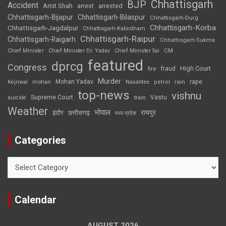
Chhattisgarh
BJP
Accident
Amit Shah
arrested
arrest
Chhattisgarh-Bijapur
Chhattisgarh-Bilaspur
Chhattisgarh-Durg
Chhattisgarh-Korba
Chhattisgarh-Jagdalpur
Chhattisgarh-Kabirdham
Chhattisgarh-Raipur
Chhattisgarh-Raigarh
Chhattisgarh-Sukma
CM
Chief Minister
Chief Minister Dr. Yadav
Chief Minister Sai
featured
dprcg
Congress
High Court
fire
fraud
Murder
rape
Mohan Yadav
Naxalites
rain
Kejriwal
mohan
petrol
top-news
vishnu
Supreme Court
Vastu
suicide
train
Weather
भोपाल
रायपुर
इंदौर
छत्तीसगढ़
मध्य प्रदेश
Categories
Categories
Calendar
AUGUST 2026