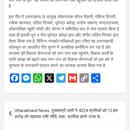
जन जन के द्वार” की भावना को जन-जन तक पहुंचाने का प्रयास किया गया
है.
इस गीत में उत्तराखण्ड के प्रमुख लोकगायक सौरभ मैठाणी, गोविन्द दिगारी,
राकेश खनवाल, ललित गित्यार, भूपेन्द्र बसेड़ा, मनोज सामन्त, चन्द्रप्रकाश,
लोकगायिका खुशी जोशी और सोनम ने सम्मिलित रूप से स्वर प्रदान किया है.
साथ ही इसकी धुन व गीत भूपेन्द्र बसेड़ा द्वारा और संगीत ललित गित्यार द्वारा
तैयार किया गया है. विभिन्न गायकों/गायिकाओं द्वारा रचित यह उत्तराखण्डी
लोकधुन पर आधारित गीत सुनने में अत्यधिक कर्णप्रिय लग रहा है और
सरकार की विकास योजनाओं को जन-जन तक पहुंचाने, विकास कार्यों के
प्रति समझ को बढ़ाने तथा जन-जन को विकास योजनाओं को इस बारे में
सुगमता से जानकारी प्रदान करने का भरसक प्रयास किया गया है.
F
M
W
X
T
G
C
S
a
es
h
el
m
o
h
ce
se
at
e
ail
py
ar
b
n
s
gr
Li
e
Post
Uttarakhand News: मुख्यमंत्री धामी ने 4224 श्रमिकों को 12.89
o
g
A
a
n
navigation
करोड़ की सहायता राशि सौंपी, कहा- श्रमिक हमारे राज्य के…
o
er
p
m
k