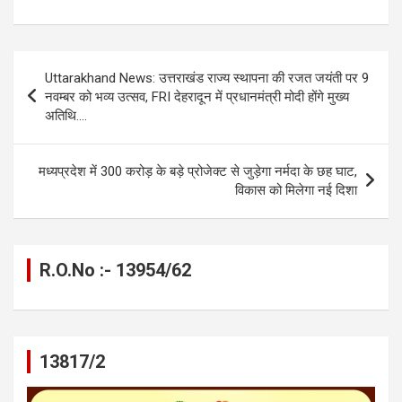
a
es
h
el
m
o
h
ce
se
at
e
ail
py
ar
b
n
s
gr
Li
e
Post
Uttarakhand News: उत्तराखंड राज्य स्थापना की रजत जयंती पर 9
o
g
A
a
n
navigation
नवम्बर को भव्य उत्सव, FRI देहरादून में प्रधानमंत्री मोदी होंगे मुख्य
o
er
p
m
k
अतिथि….
k
p
मध्यप्रदेश में 300 करोड़ के बड़े प्रोजेक्ट से जुड़ेगा नर्मदा के छह घाट,
विकास को मिलेगा नई दिशा
R.O.No :- 13954/62
13817/2