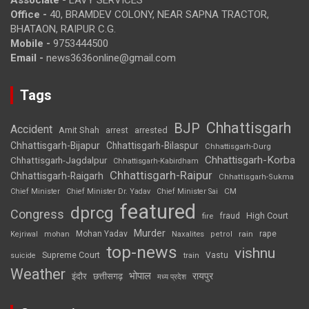
Associate -
LAVY SERVICES
Office -
40, BRAMDEV COLONY, NEAR SAPNA TRACTOR,
BHATAON, RAIPUR C.G.
Mobile -
9753444500
Email -
news3636online@gmail.com
Tags
Chhattisgarh
BJP
Accident
Amit Shah
arrested
arrest
Chhattisgarh-Bijapur
Chhattisgarh-Bilaspur
Chhattisgarh-Durg
Chhattisgarh-Korba
Chhattisgarh-Jagdalpur
Chhattisgarh-Kabirdham
Chhattisgarh-Raipur
Chhattisgarh-Raigarh
Chhattisgarh-Sukma
CM
Chief Minister
Chief Minister Dr. Yadav
Chief Minister Sai
featured
dprcg
Congress
High Court
fire
fraud
Murder
rape
Mohan Yadav
Naxalites
rain
Kejriwal
mohan
petrol
top-news
vishnu
Supreme Court
Vastu
suicide
train
Weather
भोपाल
रायपुर
इंदौर
छत्तीसगढ़
मध्य प्रदेश