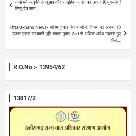
कर्मा पर्व प्रकृति से जुड़ाव और सामूहिक आनंद का उत्सव है: मुख्यमंत्री
o
g
A
a
n
navigation
विष्णु देव साय…..
o
er
p
m
k
k
p
Uttarakhand News- सीएम पुष्कर सिंह धामी के विजन का असर: 10
हजार एकड़ सरकारी भूमि कब्जा मुक्त, 250 से अधिक अवैध मदरसे हुए
सील….
R.O.No :- 13954/62
13817/2