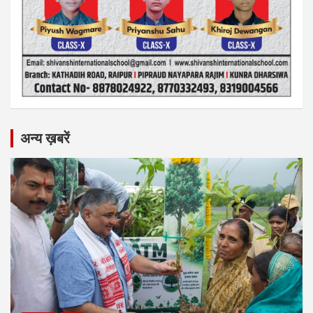
अन्य ख़बरें