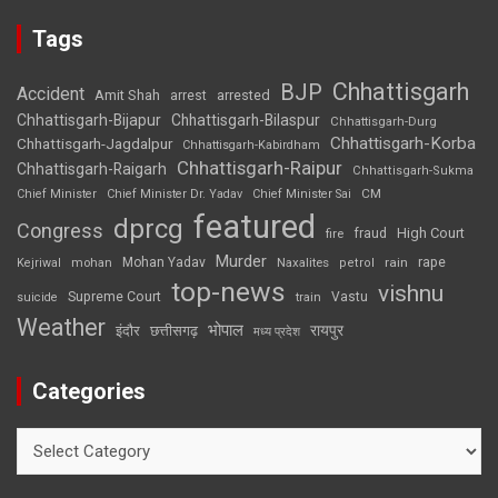
Tags
Chhattisgarh
BJP
Accident
Amit Shah
arrested
arrest
Chhattisgarh-Bijapur
Chhattisgarh-Bilaspur
Chhattisgarh-Durg
Chhattisgarh-Korba
Chhattisgarh-Jagdalpur
Chhattisgarh-Kabirdham
Chhattisgarh-Raipur
Chhattisgarh-Raigarh
Chhattisgarh-Sukma
CM
Chief Minister
Chief Minister Dr. Yadav
Chief Minister Sai
featured
dprcg
Congress
High Court
fire
fraud
Murder
rape
Mohan Yadav
Naxalites
rain
Kejriwal
mohan
petrol
top-news
vishnu
Supreme Court
Vastu
suicide
train
Weather
भोपाल
रायपुर
इंदौर
छत्तीसगढ़
मध्य प्रदेश
Categories
Categories