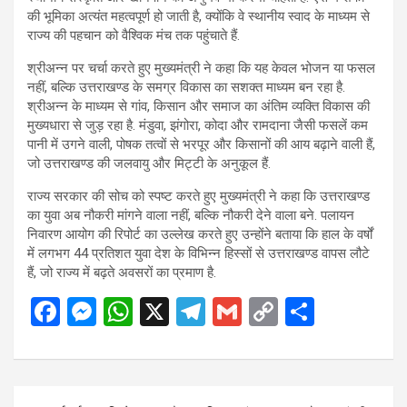
की भूमिका अत्यंत महत्वपूर्ण हो जाती है, क्योंकि वे स्थानीय स्वाद के माध्यम से
राज्य की पहचान को वैश्विक मंच तक पहुंचाते हैं.
श्रीअन्न पर चर्चा करते हुए मुख्यमंत्री ने कहा कि यह केवल भोजन या फसल
नहीं, बल्कि उत्तराखण्ड के समग्र विकास का सशक्त माध्यम बन रहा है.
श्रीअन्न के माध्यम से गांव, किसान और समाज का अंतिम व्यक्ति विकास की
मुख्यधारा से जुड़ रहा है. मंडुवा, झंगोरा, कोदा और रामदाना जैसी फसलें कम
पानी में उगने वाली, पोषक तत्वों से भरपूर और किसानों की आय बढ़ाने वाली हैं,
जो उत्तराखण्ड की जलवायु और मिट्टी के अनुकूल हैं.
राज्य सरकार की सोच को स्पष्ट करते हुए मुख्यमंत्री ने कहा कि उत्तराखण्ड
का युवा अब नौकरी मांगने वाला नहीं, बल्कि नौकरी देने वाला बने. पलायन
निवारण आयोग की रिपोर्ट का उल्लेख करते हुए उन्होंने बताया कि हाल के वर्षों
में लगभग 44 प्रतिशत युवा देश के विभिन्न हिस्सों से उत्तराखण्ड वापस लौटे
हैं, जो राज्य में बढ़ते अवसरों का प्रमाण है.
F
M
W
X
T
G
C
S
a
es
h
el
m
o
h
ce
se
at
e
ail
py
ar
b
n
s
gr
Li
e
Post