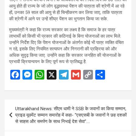
आयु होते ही राज्य के जो लोग वृद्धावस्था पेंशन की पात्रता की श्रेणी में आ रहे
हों, उनका 59 साल की आयु से ही चिन्हीकरण कर लिया जाए, ताकि पात्रता
की श्रेणी में आने पर उन्हें शीघ्र पेंशन का भुगतान किया जा सके.
मुख्यमंत्री ने कहा कि राज्य सरकार का लक्ष्य है कि समाज के हर पात्र
लाभार्थी को किसी भी प्रकार की कठिनाई के बिना योजनाओं का लाभ मिले.
उन्होंने निर्देश दिए कि पेंशन योजनाओं के अंतर्गत कोई भी पात्र व्यक्ति वंचित
न रहे, इसके लिए नियमित सत्यापन और निगरानी की प्रक्रिया को और
अधिक सुदृढ़ किया जाए. उन्होंने कहा कि सरकार जनहित की योजनाओं के
प्रभावी क्रियान्वयन के लिए पूर्ण रूप से प्रतिबद्ध है.
F
M
W
X
T
G
C
S
a
es
h
el
m
o
h
ce
se
at
e
ail
py
ar
b
n
s
gr
Li
e
Post
Uttarakhand News: सीएम धामी ने SSB के जवानों का किया सम्मान,
o
g
A
a
n
navigation
प्राइड मूवमेंट सम्मान समारोह में कहा- “एसएसबी के जवानों ने छह दशकों
o
er
p
m
k
से साहस और समर्पण के साथ निभाई देश सेवा”….
k
p