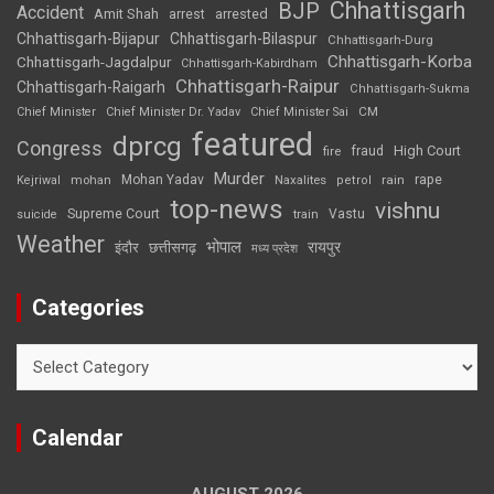
Chhattisgarh
BJP
Accident
Amit Shah
arrested
arrest
Chhattisgarh-Bijapur
Chhattisgarh-Bilaspur
Chhattisgarh-Durg
Chhattisgarh-Korba
Chhattisgarh-Jagdalpur
Chhattisgarh-Kabirdham
Chhattisgarh-Raipur
Chhattisgarh-Raigarh
Chhattisgarh-Sukma
CM
Chief Minister
Chief Minister Dr. Yadav
Chief Minister Sai
featured
dprcg
Congress
High Court
fire
fraud
Murder
rape
Mohan Yadav
Naxalites
rain
Kejriwal
mohan
petrol
top-news
vishnu
Supreme Court
Vastu
suicide
train
Weather
भोपाल
रायपुर
इंदौर
छत्तीसगढ़
मध्य प्रदेश
Categories
Categories
Calendar
AUGUST 2026