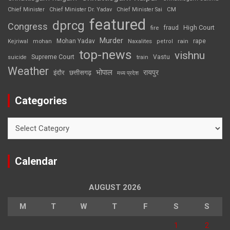
CM
Chief Minister
Chief Minister Dr. Yadav
Chief Minister Sai
featured
dprcg
Congress
High Court
fire
fraud
Murder
rape
Mohan Yadav
Naxalites
rain
Kejriwal
mohan
petrol
top-news
vishnu
Supreme Court
Vastu
suicide
train
Weather
भोपाल
रायपुर
इंदौर
छत्तीसगढ़
मध्य प्रदेश
Categories
Categories
Calendar
AUGUST 2026
M
T
W
T
F
S
S
1
2