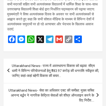
सभी मदरसों सहित सभी अल्पसंख्यक विद्यालयों में धार्मिक शिक्षा के साथ-साथ
उत्तराखण्ड विद्यालयी शिक्षा बोर्ड द्वारा निर्धारित पाठ्यक्रम की पढ़ाया जाएगा.
मुख्यमंत्री ने विश्व अल्पसंख्यक दिवस के अवसर पर सभी अल्पसंख्यकों से
आह्वान करते हुए कहा कि सभी सोशल मीडिया के माध्यम से विभिन्न देशों में
अल्पसंख्यक समुदायों पर हो रहे अत्याचार और भेदभाव के खिलाफ आवाज
उठाएं.
F
M
W
X
T
G
C
S
a
es
h
el
m
o
h
ce
se
at
e
ail
py
ar
b
n
s
gr
Li
e
Post
Uttarakhand News- राज्य में अवस्थापना विकास को बढ़ावा: सीएम
o
g
A
a
n
navigation
धामी ने विभिन्न परियोजनाओं हेतु ₹183.97 करोड़ की धनराशि स्वीकृत की,
o
er
p
m
k
जानिए कहां-कहां बहेगी विकास की बयार…
k
p
Uttarakhand News- सेवा का अधिकार एक्ट की समीक्षा: मुख्य सचिव
आनन्द बर्द्धन ने नागरिक केंद्रित सेवाओं को शीघ्र ऑनलाइन करने के
दिए निर्देश….