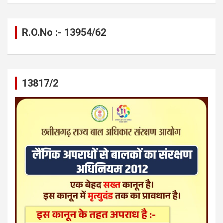
R.O.No :- 13954/62
13817/2