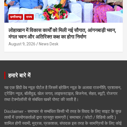
छत्तीसगढ़
राज्य
लोहाखान में विकास कार्यों को मिली नई सौगात, आंगनबाड़ी भवन,
मंगल भवन और अतिरिक्त कक्ष का होगा निर्माण
August 9, 2026
News Desk
हमारे बारे में
यह एक हिंदी वेब न्यूज़ पोर्टल है जिसमें ब्रेकिंग न्यूज़ के अलावा राजनीति, प्रशासन,
ट्रेंडिंग न्यूज, बॉलीवुड, खेल जगत, लाइफस्टाइल, बिजनेस, सेहत, ब्यूटी, रोजगार
तथा टेक्नोलॉजी से संबंधित खबरें पोस्ट की जाती है।
Disclaimer - समाचार से सम्बंधित किसी भी तरह के विवाद के लिए साइट के कुछ
तत्वों में उपयोगकर्ताओं द्वारा प्रस्तुत सामग्री ( समाचार / फोटो / विडियो आदि )
शामिल होगी स्वामी, मुद्रक, प्रकाशक, संपादक इस तरह के सामग्रियों के लिए कोई