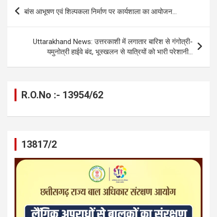
b
n
s
gr
Li
e
Post
बांस आभूषण एवं शिल्पकला निर्माण पर कार्यशाला का आयोजन…
o
g
A
a
n
navigation
o
er
p
m
k
Uttarakhand News: उत्तरकाशी में लगातार बारिश से गंगोत्री-
k
p
यमुनोत्री हाईवे बंद, भूस्खलन से यात्रियों को भारी परेशानी…
R.O.No :- 13954/62
13817/2