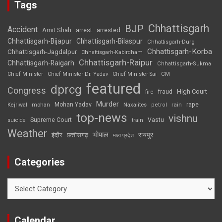
Tags
Chhattisgarh
BJP
Accident
Amit Shah
arrested
arrest
Chhattisgarh-Bijapur
Chhattisgarh-Bilaspur
Chhattisgarh-Durg
Chhattisgarh-Korba
Chhattisgarh-Jagdalpur
Chhattisgarh-Kabirdham
Chhattisgarh-Raipur
Chhattisgarh-Raigarh
Chhattisgarh-Sukma
CM
Chief Minister
Chief Minister Dr. Yadav
Chief Minister Sai
featured
dprcg
Congress
High Court
fire
fraud
Murder
rape
Mohan Yadav
Naxalites
rain
Kejriwal
mohan
petrol
top-news
vishnu
Supreme Court
Vastu
suicide
train
Weather
भोपाल
रायपुर
इंदौर
छत्तीसगढ़
मध्य प्रदेश
Categories
Categories
Calendar