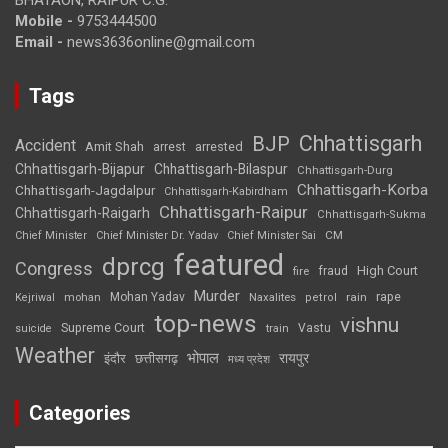
BHATAON, RAIPUR C.G.
Mobile -
9753444500
Email -
news3636online@gmail.com
Tags
Chhattisgarh
BJP
Accident
Amit Shah
arrested
arrest
Chhattisgarh-Bijapur
Chhattisgarh-Bilaspur
Chhattisgarh-Durg
Chhattisgarh-Korba
Chhattisgarh-Jagdalpur
Chhattisgarh-Kabirdham
Chhattisgarh-Raipur
Chhattisgarh-Raigarh
Chhattisgarh-Sukma
CM
Chief Minister
Chief Minister Dr. Yadav
Chief Minister Sai
featured
dprcg
Congress
High Court
fire
fraud
Murder
rape
Mohan Yadav
Naxalites
rain
Kejriwal
mohan
petrol
top-news
vishnu
Supreme Court
Vastu
suicide
train
Weather
भोपाल
रायपुर
इंदौर
छत्तीसगढ़
मध्य प्रदेश
Categories