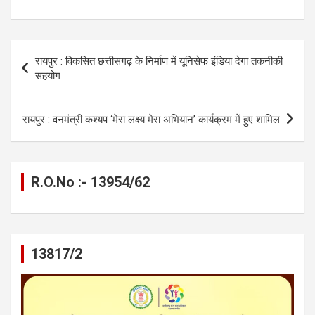
a
es
h
el
m
o
h
ce
se
at
e
ail
py
ar
b
n
s
gr
Li
e
Post
रायपुर : विकसित छत्तीसगढ़ के निर्माण में यूनिसेफ इंडिया देगा तकनीकी
o
g
A
a
n
navigation
सहयोग
o
er
p
m
k
k
p
रायपुर : वनमंत्री कश्यप ‘मेरा लक्ष्य मेरा अभियान’ कार्यक्रम में हुए शामिल
R.O.No :- 13954/62
13817/2