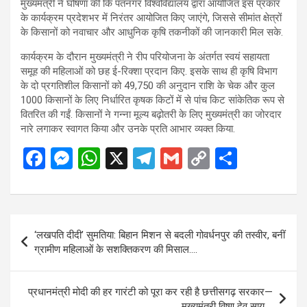
मुख्यमंत्री ने घोषणा की कि पंतनगर विश्वविद्यालय द्वारा आयोजित इस प्रकार
के कार्यक्रम प्रदेशभर में निरंतर आयोजित किए जाएंगे, जिससे सीमांत क्षेत्रों
के किसानों को नवाचार और आधुनिक कृषि तकनीकों की जानकारी मिल सके.
कार्यक्रम के दौरान मुख्यमंत्री ने रीप परियोजना के अंतर्गत स्वयं सहायता
समूह की महिलाओं को छह ई-रिक्शा प्रदान किए. इसके साथ ही कृषि विभाग
के दो प्रगतिशील किसानों को 49,750 की अनुदान राशि के चेक और कुल
1000 किसानों के लिए निर्धारित कृषक किटों में से पांच किट सांकेतिक रूप से
वितरित की गईं. किसानों ने गन्ना मूल्य बढ़ोतरी के लिए मुख्यमंत्री का जोरदार
नारे लगाकर स्वागत किया और उनके प्रति आभार व्यक्त किया.
F
M
W
X
T
G
C
S
a
es
h
el
m
o
h
ce
se
at
e
ail
py
ar
b
n
s
gr
Li
e
Post
‘लखपति दीदी’ सुमतिया: बिहान मिशन से बदली गोवर्धनपुर की तस्वीर, बनीं
o
g
A
a
n
navigation
ग्रामीण महिलाओं के सशक्तिकरण की मिसाल….
o
er
p
m
k
k
p
प्रधानमंत्री मोदी की हर गारंटी को पूरा कर रही है छत्तीसगढ़ सरकार—
मुख्यमंत्री विष्णु देव साय….