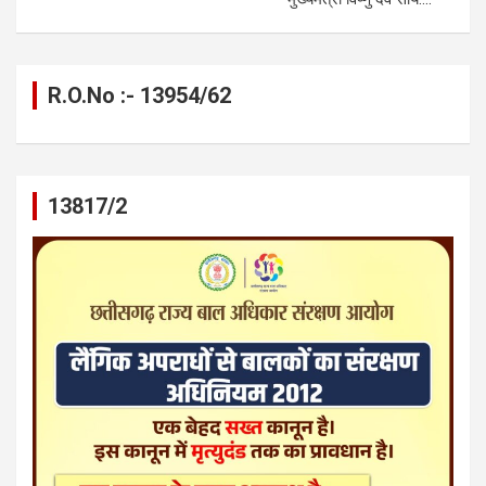
R.O.No :- 13954/62
13817/2