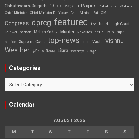
Chhattisgarh-Raipur
Chhattisgarh-Raigarh
Chhattisgarh-Sukma
CM
Chief Minister
Chief Minister Dr. Yadav
Chief Minister Sai
featured
dprcg
Congress
High Court
fire
fraud
Murder
rape
Mohan Yadav
Naxalites
rain
Kejriwal
mohan
petrol
top-news
vishnu
Supreme Court
Vastu
suicide
train
Weather
भोपाल
रायपुर
इंदौर
छत्तीसगढ़
मध्य प्रदेश
Categories
Categories
Calendar
AUGUST 2026
M
T
W
T
F
S
S