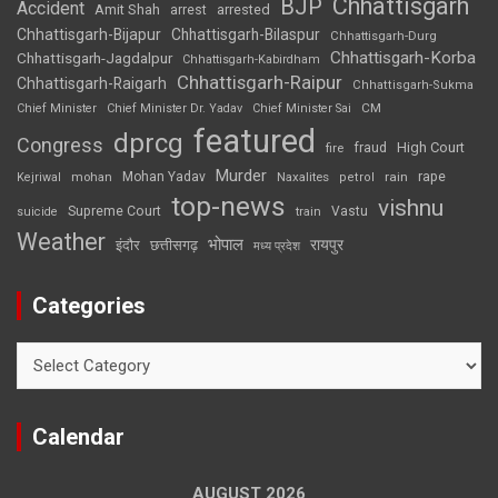
Chhattisgarh
BJP
Accident
Amit Shah
arrested
arrest
Chhattisgarh-Bijapur
Chhattisgarh-Bilaspur
Chhattisgarh-Durg
Chhattisgarh-Korba
Chhattisgarh-Jagdalpur
Chhattisgarh-Kabirdham
Chhattisgarh-Raipur
Chhattisgarh-Raigarh
Chhattisgarh-Sukma
CM
Chief Minister
Chief Minister Dr. Yadav
Chief Minister Sai
featured
dprcg
Congress
High Court
fire
fraud
Murder
rape
Mohan Yadav
Naxalites
rain
Kejriwal
mohan
petrol
top-news
vishnu
Supreme Court
Vastu
suicide
train
Weather
भोपाल
रायपुर
इंदौर
छत्तीसगढ़
मध्य प्रदेश
Categories
Categories
Calendar
AUGUST 2026