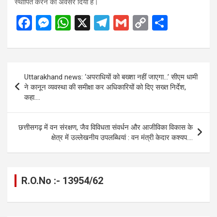
स्थापित करने का अवसर दिया है।
F
M
W
X
T
G
C
S
a
es
h
el
m
o
h
ce
se
at
e
ail
py
ar
b
n
s
gr
Li
e
Post
Uttarakhand news: ‘अपराधियों को बख्शा नहीं जाएगा…’ सीएम धामी
o
g
A
a
n
navigation
ने कानून व्यवस्था की समीक्षा कर अधिकारियों को दिए सख्त निर्देश,
o
er
p
m
k
कहा….
k
p
छत्तीसगढ़ में वन संरक्षण, जैव विविधता संवर्धन और आजीविका विकास के
क्षेत्र में उल्लेखनीय उपलब्धियां : वन मंत्री केदार कश्यप….
R.O.No :- 13954/62