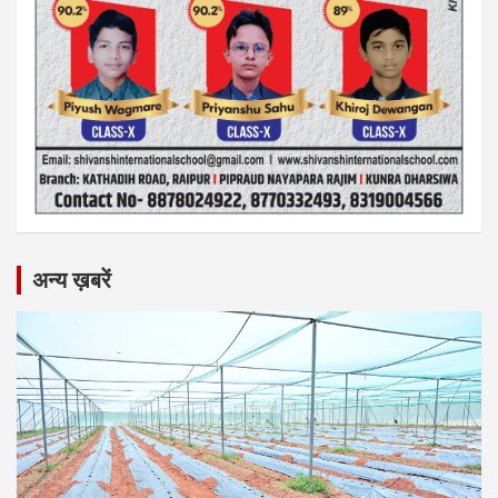
अन्य ख़बरें