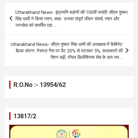
b
n
s
gr
Li
e
Post
Uttarakhand News- इंद्रमणि बडोनी की 100वीं जयंती: सीएम पुष्कर
o
g
A
a
n
navigation
सिंह धामी ने किया नमन, कहा- उनका संपूर्ण जीवन संघर्ष, त्याग और
o
er
p
m
k
जनसेवा को समर्पित रहा…..
k
p
Uttarakhand News- सीएम पुष्कर सिंह धामी की अध्यक्षता में कैबिनेट
बैठक संपन्न: नेचरल गैस पर वैट 20% से घटाकर 5%, कलाकारों की
पेंशन बढ़ी, रॉयल डिलीशियस सेब के दाम तय….
R.O.No :- 13954/62
13817/2