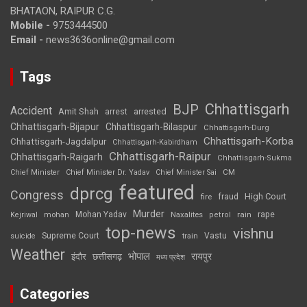
BHATAON, RAIPUR C.G.
Mobile -
9753444500
Email -
news3636online@gmail.com
Tags
Chhattisgarh
BJP
Accident
Amit Shah
arrested
arrest
Chhattisgarh-Bijapur
Chhattisgarh-Bilaspur
Chhattisgarh-Durg
Chhattisgarh-Korba
Chhattisgarh-Jagdalpur
Chhattisgarh-Kabirdham
Chhattisgarh-Raipur
Chhattisgarh-Raigarh
Chhattisgarh-Sukma
CM
Chief Minister
Chief Minister Dr. Yadav
Chief Minister Sai
featured
dprcg
Congress
High Court
fire
fraud
Murder
rape
Mohan Yadav
Naxalites
rain
Kejriwal
mohan
petrol
top-news
vishnu
Supreme Court
Vastu
suicide
train
Weather
भोपाल
रायपुर
इंदौर
छत्तीसगढ़
मध्य प्रदेश
Categories