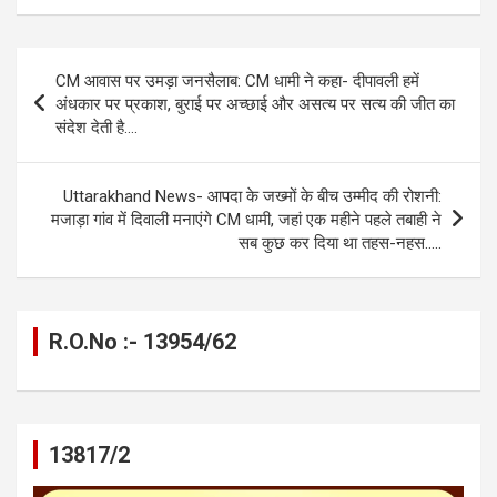
ce
se
at
e
ail
py
ar
b
n
s
gr
Li
e
Post
CM आवास पर उमड़ा जनसैलाब: CM धामी ने कहा- दीपावली हमें
o
g
A
a
n
navigation
अंधकार पर प्रकाश, बुराई पर अच्छाई और असत्य पर सत्य की जीत का
o
er
p
m
k
संदेश देती है….
k
p
Uttarakhand News- आपदा के जख्मों के बीच उम्मीद की रोशनी:
मजाड़ा गांव में दिवाली मनाएंगे CM धामी, जहां एक महीने पहले तबाही ने
सब कुछ कर दिया था तहस-नहस…..
R.O.No :- 13954/62
13817/2