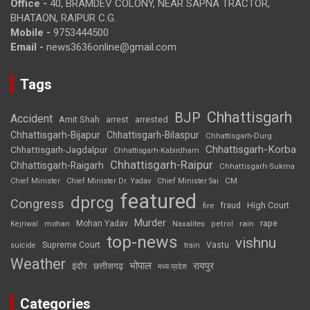
Office -
40, BRAMDEV COLONY, NEAR SAPNA TRACTOR,
BHATAON, RAIPUR C.G.
Mobile -
9753444500
Email -
news3636online@gmail.com
Tags
Chhattisgarh
BJP
Accident
Amit Shah
arrested
arrest
Chhattisgarh-Bijapur
Chhattisgarh-Bilaspur
Chhattisgarh-Durg
Chhattisgarh-Korba
Chhattisgarh-Jagdalpur
Chhattisgarh-Kabirdham
Chhattisgarh-Raipur
Chhattisgarh-Raigarh
Chhattisgarh-Sukma
CM
Chief Minister
Chief Minister Dr. Yadav
Chief Minister Sai
featured
dprcg
Congress
High Court
fire
fraud
Murder
rape
Mohan Yadav
Naxalites
rain
Kejriwal
mohan
petrol
top-news
vishnu
Supreme Court
Vastu
suicide
train
Weather
भोपाल
रायपुर
इंदौर
छत्तीसगढ़
मध्य प्रदेश
Categories