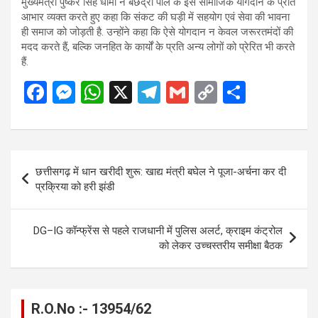
मुख्यमंत्री पुष्कर सिंह धामी ने बछेंद्री पाल के इस सामाजिक योगदान के प्रति
आभार व्यक्त करते हुए कहा कि संकट की घड़ी में सहयोग एवं सेवा की भावना
ही समाज को जोड़ती है. उन्होंने कहा कि ऐसे योगदान न केवल जरूरतमंदों की
मदद करते हैं, बल्कि जनहित के कार्यों के प्रति अन्य लोगों को प्रेरित भी करते
हैं.
F
M
W
X
T
G
C
S
a
es
h
el
m
o
h
ce
se
at
e
ail
py
ar
b
n
s
gr
Li
e
Post
छत्तीसगढ़ में धान खरीदी शुरू: खाद्य मंत्री बघेल ने पूजा-अर्चना कर दी
o
g
A
a
n
navigation
प्रक्रिया को हरी झंडी
o
er
p
m
k
k
p
DG–IG कॉन्फ्रेंस से पहले राजधानी में पुलिस अलर्ट, क्राइम कंट्रोल
को लेकर उच्चस्तरीय समीक्षा बैठक
R.O.No :- 13954/62