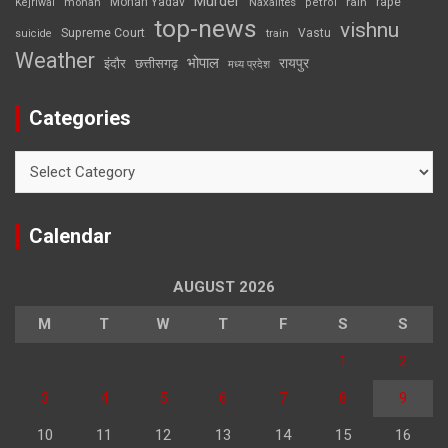
Murder
rape
Mohan Yadav
Naxalites
rain
Kejriwal
mohan
petrol
top-news
vishnu
Supreme Court
Vastu
suicide
train
Weather
भोपाल
रायपुर
इंदौर
छत्तीसगढ़
मध्य प्रदेश
Categories
Categories
Calendar
AUGUST 2026
M
T
W
T
F
S
S
1
2
3
4
5
6
7
8
9
10
11
12
13
14
15
16