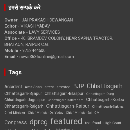
हमसे सम्पर्क करें
Owner -
JAI PRAKASH DEWANGAN
Editor -
VIKASH YADAV
Associate -
LAVY SERVICES
Office -
40, BRAMDEV COLONY, NEAR SAPNA TRACTOR,
BHATAON, RAIPUR C.G.
Mobile -
9753444500
Email -
news3636online@gmail.com
Tags
Chhattisgarh
BJP
Accident
Amit Shah
arrested
arrest
Chhattisgarh-Bijapur
Chhattisgarh-Bilaspur
Chhattisgarh-Durg
Chhattisgarh-Korba
Chhattisgarh-Jagdalpur
Chhattisgarh-Kabirdham
Chhattisgarh-Raipur
Chhattisgarh-Raigarh
Chhattisgarh-Sukma
CM
Chief Minister
Chief Minister Dr. Yadav
Chief Minister Sai
featured
dprcg
Congress
High Court
fire
fraud