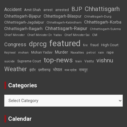
Chhattisgarh
BJP
Accident
Amit Shah
arrested
arrest
Chhattisgarh-Bijapur
Chhattisgarh-Bilaspur
Chhattisgarh-Durg
Chhattisgarh-Korba
Chhattisgarh-Jagdalpur
Chhattisgarh-Kabirdham
Chhattisgarh-Raipur
Chhattisgarh-Raigarh
Chhattisgarh-Sukma
CM
Chief Minister
Chief Minister Dr. Yadav
Chief Minister Sai
featured
dprcg
Congress
High Court
fire
fraud
Murder
rape
Mohan Yadav
Naxalites
rain
Kejriwal
mohan
petrol
top-news
vishnu
Supreme Court
Vastu
suicide
train
Weather
भोपाल
रायपुर
इंदौर
छत्तीसगढ़
मध्य प्रदेश
Categories
Categories
Calendar