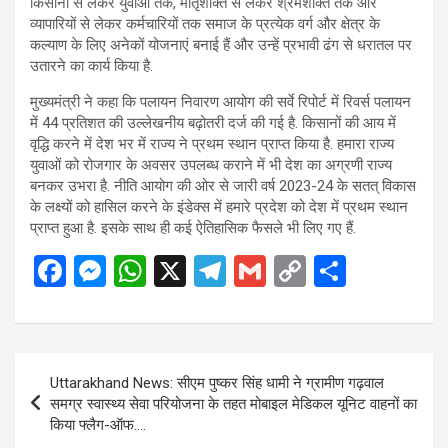
किसानों से लेकर युवाओं तक, मातृशक्ति से लेकर श्रमशक्ति तक और
व्यापारियों से लेकर कर्मचारियों तक समाज के प्रत्येक वर्ग और क्षेत्र के
कल्याण के लिए अनेकों योजनाएं बनाई हैं और उन्हें प्रभावी ढंग से धरातल पर
उतारने का कार्य किया है.
मुख्यमंत्री ने कहा कि पलायन निवारण आयोग की सर्वे रिपोर्ट में रिवर्स पलायन
में 44 प्रतिशत की उल्लेखनीय बढ़ोतरी दर्ज की गई है. किसानों की आय में
वृद्धि करने में देश भर में राज्य ने प्रथम स्थान प्राप्त किया है. हमारा राज्य
युवाओं को रोजगार के अवसर उपलब्ध कराने में भी देश का अग्रणी राज्य
बनकर उभरा है. नीति आयोग की ओर से जारी वर्ष 2023-24 के सतत् विकास
के लक्ष्यों को हासिल करने के इंडेक्स में हमारे प्रदेश को देश में प्रथम स्थान
प्राप्त हुआ है. इसके साथ ही कई ऐतिहासिक फैसले भी लिए गए हैं.
F
M
W
X
T
G
C
S
a
es
h
el
m
o
h
ce
se
at
e
ail
py
ar
b
n
s
gr
Li
e
Post
Uttarakhand News: सीएम पुष्कर सिंह धामी ने ग्रामीण गढ़वाल
o
g
A
a
n
navigation
समग्र स्वास्थ्य सेवा परियोजना के तहत मोबाइल मेडिकल यूनिट वाहनों का
o
er
p
m
k
किया फ्लैग-ऑफ….