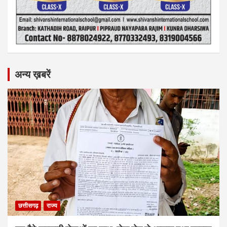
अन्य ख़बरें
छत्तीसगढ़
राज्य