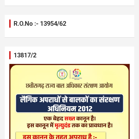
R.O.No :- 13954/62
13817/2