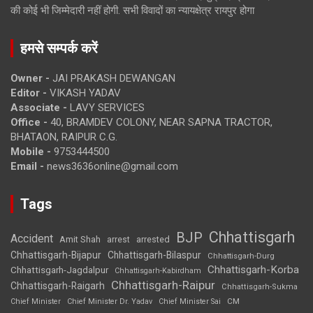
की कोई भी जिम्मेदारी नहीं होगी. सभी विवादों का न्यायक्षेत्र रायपुर होगा
हमसे सम्पर्क करें
Owner -
JAI PRAKASH DEWANGAN
Editor -
VIKASH YADAV
Associate -
LAVY SERVICES
Office -
40, BRAMDEV COLONY, NEAR SAPNA TRACTOR,
BHATAON, RAIPUR C.G.
Mobile -
9753444500
Email -
news3636online@gmail.com
Tags
Chhattisgarh
BJP
Accident
Amit Shah
arrested
arrest
Chhattisgarh-Bijapur
Chhattisgarh-Bilaspur
Chhattisgarh-Durg
Chhattisgarh-Korba
Chhattisgarh-Jagdalpur
Chhattisgarh-Kabirdham
Chhattisgarh-Raipur
Chhattisgarh-Raigarh
Chhattisgarh-Sukma
CM
Chief Minister
Chief Minister Dr. Yadav
Chief Minister Sai