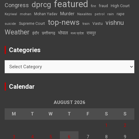
featured
dprcg
Congress
High Court
fire
fraud
Murder
rape
Mohan Yadav
Naxalites
rain
Kejriwal
mohan
petrol
top-news
vishnu
Supreme Court
Vastu
suicide
train
Weather
भोपाल
रायपुर
इंदौर
छत्तीसगढ़
मध्य प्रदेश
Categories
Categories
Calendar
AUGUST 2026
M
T
W
T
F
S
S
1
2
3
4
5
6
7
8
9