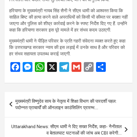
हरियाणा के मुख्यमंत्री नायब सिंह सैनी ने सीएम धामी को आश्वस्त किया कि
साहिल बिष्ट की हत्या करने वाले अपराधियों को किसी भी कीमत पर बख्शा नहीं
जाएगा और पुलिस को शीघ्र कार्रवाई करने के स्पष्ट निर्देश दिए गए हैं. उन्होंने
कहा कि हरियाणा सरकार इस पूरे मामले में हर संभव कदम उठाएगी.
मुख्यमंत्री धामी ने पीड़ित परिवार के प्रति गहरी संवेदना व्यक्त करते हुए कहा
कि उत्तराखण्ड सरकार न्याय की इस लड़ाई में उनके साथ है और परिवार को
हर संभव सहायता उपलब्ध कराई जाएगी.
F
M
W
X
T
G
C
S
a
es
h
el
m
o
h
ce
se
at
e
ail
py
ar
b
n
s
gr
Li
e
Post
मुख्यमंत्री विष्णुदेव साय के नेतृत्व में शिक्षा विभाग की पारदर्शी पहल:
o
g
A
a
n
navigation
पदोन्नत प्राचार्यों की ऑनलाइन काउंसिलिंग प्रारम्भ….
o
er
p
m
k
k
p
Uttarakhand News: सीएम धामी ने दिए सख्त निर्देश, कहा- नैनीताल
व बेतालघाट घटनाओं की जांच अब CBI करेगी….