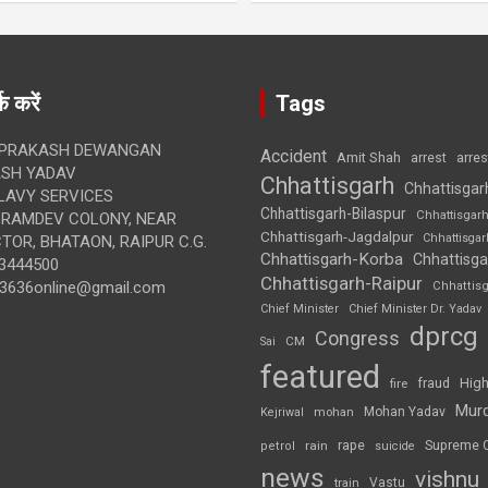
क करें
Tags
 PRAKASH DEWANGAN
Accident
Amit Shah
arre
arrest
SH YADAV
Chhattisgarh
Chhattisgar
LAVY SERVICES
Chhattisgarh-Bilaspur
Chhattisgar
BRAMDEV COLONY, NEAR
Chhattisgarh-Jagdalpur
Chhattisga
OR, BHATAON, RAIPUR C.G.
Chhattisgarh-Korba
Chhattisga
3444500
Chhattisgarh-Raipur
3636online@gmail.com
Chhattis
Chief Minister
Chief Minister Dr. Yadav
dprcg
Congress
CM
Sai
featured
High
fire
fraud
Mur
Mohan Yadav
Kejriwal
mohan
rape
Supreme 
rain
petrol
suicide
news
vishnu
Vastu
train