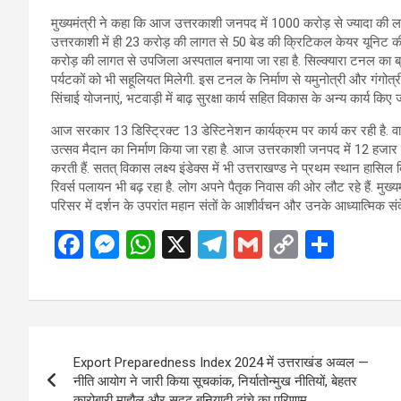
मुख्यमंत्री ने कहा कि आज उत्तरकाशी जनपद में 1000 करोड़ से ज्यादा की लाग
उत्तरकाशी में ही 23 करोड़ की लागत से 50 बेड की क्रिटिकल केयर यूनिट की 
करोड़ की लागत से उपजिला अस्पताल बनाया जा रहा है. सिल्क्यारा टनल का ब्रेकथ
पर्यटकों को भी सहूलियत मिलेगी. इस टनल के निर्माण से यमुनोत्री और गंगोत्री
सिंचाई योजनाएं, भटवाड़ी में बाढ़ सुरक्षा कार्य सहित विकास के अन्य कार्य किए जा
आज सरकार 13 डिस्ट्रिक्ट 13 डेस्टिनेशन कार्यक्रम पर कार्य कर रही है. वाइब
उत्सव मैदान का निर्माण किया जा रहा है. आज उत्तरकाशी जनपद में 12 हजार ल
करती हैं. सतत् विकास लक्ष्य इंडेक्स में भी उत्तराखण्ड ने प्रथम स्थान हासिल क
रिवर्स पलायन भी बढ़ रहा है. लोग अपने पैतृक निवास की ओर लौट रहे हैं. मुख्य
परिसर में दर्शन के उपरांत महान संतों के आशीर्वचन और उनके आध्यात्मिक स
F
M
W
X
T
G
C
S
a
es
h
el
m
o
h
ce
se
at
e
ail
py
ar
b
n
s
gr
Li
e
Post
o
g
A
a
n
Export Preparedness Index 2024 में उत्तराखंड अव्वल —
navigation
o
er
p
m
k
नीति आयोग ने जारी किया सूचकांक, निर्यातोन्मुख नीतियों, बेहतर
कारोबारी माहौल और सुदृढ़ बुनियादी ढांचे का परिणाम….