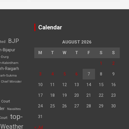
Calendar
BJP
sted
AUGUST 2026
h-Bijapur
M
T
W
T
F
S
S
h-Durg
1
2
rh-Kabirdham
rh-Raigarh
3
4
5
6
7
8
9
garh-Sukma
Chief Minister
10
11
12
13
14
15
16
17
18
19
20
21
22
23
 Court
24
25
26
27
28
29
30
der
Naxalites
top-
31
Court
Weather
« Jul