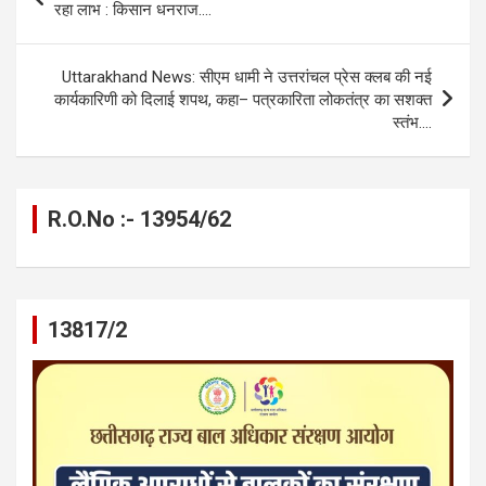
o
g
A
a
n
navigation
रहा लाभ : किसान धनराज….
o
er
p
m
k
k
p
Uttarakhand News: सीएम धामी ने उत्तरांचल प्रेस क्लब की नई
कार्यकारिणी को दिलाई शपथ, कहा– पत्रकारिता लोकतंत्र का सशक्त
स्तंभ….
R.O.No :- 13954/62
13817/2