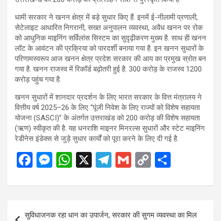
धामी सरकार ने खनन क्षेत्र में बड़े सुधार किए हैं. इनमें ई-नीलामी प्रणाली,
सेटेलाइट आधारित निगरानी, सख्त अनुपालन व्यवस्था, अवैध खनन पर रोक
को आधुनिक माइनिंग सर्विलांस सिस्टम का सुदृढ़ीकरण मुख्य है. साथ ही खनन
लॉट के आवंटन की प्रक्रिया को पारदर्शी बनाया गया है. इन खनन सुधारों के
परिणामस्वरूप आज खनन क्षेत्र प्रदेश सरकार की आय का प्रमुख स्रोत बन
गया है. खनन राजस्व में रिकॉर्ड बढ़ोतरी हुई है. 300 करोड़ के राजस्व 1200
करोड़ पहुंच गया है.
खनन सुधारों में शानदार प्रदर्शन के लिए भारत सरकार के वित्त मंत्रालय ने
वित्तीय वर्ष 2025–26 के लिए “पूंजी निवेश के लिए राज्यों को विशेष सहायता
योजना (SASCI)” के अंतर्गत उत्तराखंड को 200 करोड़ की विशेष सहायता
(ऋण) स्वीकृत की है. यह धनराशि माइनर मिनरल्स सुधारों और स्टेट माइनिंग
रेडीनेस इंडेक्स से जुड़े सुधार कार्यों को पूरा करने के लिए दी गई है.
F
M
W
X
T
G
C
S
a
es
h
el
m
o
h
ce
se
at
e
ail
py
ar
b
n
s
gr
Li
e
Post
सुविधाजनक रहा धान का उपार्जन, सरकार की सुगम व्यवस्था का मिल