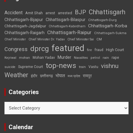
Chhattisgarh
BJP
Accident
Amit Shah
arrested
arrest
Chhattisgarh-Bijapur
Chhattisgarh-Bilaspur
Chhattisgarh-Durg
Chhattisgarh-Korba
Chhattisgarh-Jagdalpur
Chhattisgarh-Kabirdham
Chhattisgarh-Raipur
Chhattisgarh-Raigarh
Chhattisgarh-Sukma
CM
Chief Minister
Chief Minister Dr. Yadav
Chief Minister Sai
featured
dprcg
Congress
High Court
fire
fraud
Murder
rape
Mohan Yadav
Naxalites
rain
Kejriwal
mohan
petrol
top-news
vishnu
Supreme Court
Vastu
suicide
train
Weather
भोपाल
रायपुर
इंदौर
छत्तीसगढ़
मध्य प्रदेश
Categories
Categories
Calendar