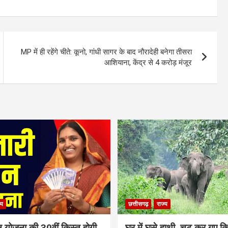
MP में ही रहेंगे चीते: कूनो, गांधी सागर के बाद नौरादेही बनेगा तीसरा
आशियाना, केंद्र से 4 करोड़ मंजूर
्य
छत्तीसगढ़
राज्य
न योजना की 30वीं किस्त होगी
घर में घुसे हाथी, चट कर गए क