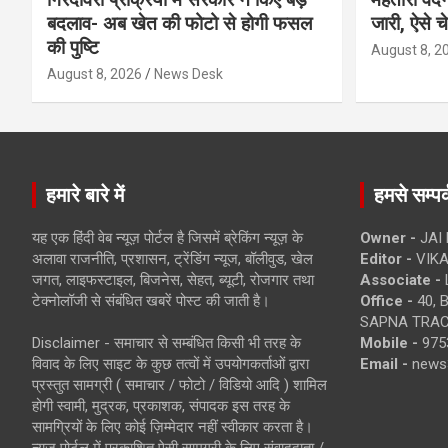
बदलाव- अब खेत की फोटो से होगी फसल
जारी, ऐसे च
की पुष्टि
August 8, 2
August 8, 2026
News Desk
हमारे बारे में
हमसे सम्पर्
यह एक हिंदी वेब न्यूज़ पोर्टल है जिसमें ब्रेकिंग न्यूज़ के
Owner -
JAI
अलावा राजनीति, प्रशासन, ट्रेंडिंग न्यूज, बॉलीवुड, खेल
Editor -
VIKA
जगत, लाइफस्टाइल, बिजनेस, सेहत, ब्यूटी, रोजगार तथा
Associate -
टेक्नोलॉजी से संबंधित खबरें पोस्ट की जाती है।
Office -
40, 
SAPNA TRACT
Disclaimer - समाचार से सम्बंधित किसी भी तरह के
Mobile -
975
विवाद के लिए साइट के कुछ तत्वों में उपयोगकर्ताओं द्वारा
Email -
news
प्रस्तुत सामग्री ( समाचार / फोटो / विडियो आदि ) शामिल
होगी स्वामी, मुद्रक, प्रकाशक, संपादक इस तरह के
सामग्रियों के लिए कोई ज़िम्मेदार नहीं स्वीकार करता है।
न्यूज़ पोर्टल में प्रकाशित ऐसी सामग्री के लिए संवाददाता /