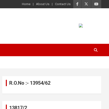
Home
About Us
Contact Us
R.O.No :- 13954/62
13817/2