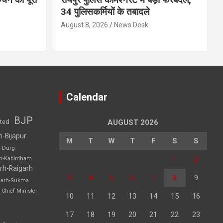
34 पुलिसकर्मियों के तबादले
August 8, 2026
News Desk
Calendar
BJP
sted
AUGUST 2026
h-Bijapur
M
T
W
T
F
S
S
h-Durg
1
2
rh-Kabirdham
rh-Raigarh
3
4
5
6
7
8
9
garh-Sukma
Chief Minister
10
11
12
13
14
15
16
17
18
19
20
21
22
23