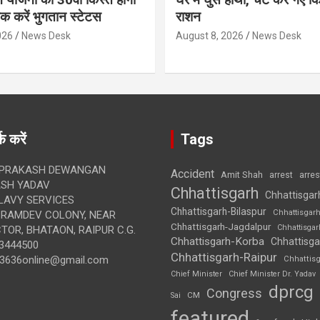
ेक करें भुगतान स्टेटस
राशन
026
News Desk
August 8, 2026
News Desk
क करें
Tags
 PRAKASH DEWANGAN
Accident
Amit Shah
arre
arrest
SH YADAV
Chhattisgarh
Chhattisgar
LAVY SERVICES
Chhattisgarh-Bilaspur
Chhattisgar
BRAMDEV COLONY, NEAR
Chhattisgarh-Jagdalpur
Chhattisga
OR, BHATAON, RAIPUR C.G.
Chhattisgarh-Korba
Chhattisga
3444500
Chhattisgarh-Raipur
3636online@gmail.com
Chhattis
Chief Minister
Chief Minister Dr. Yadav
dprcg
Congress
CM
Sai
featured