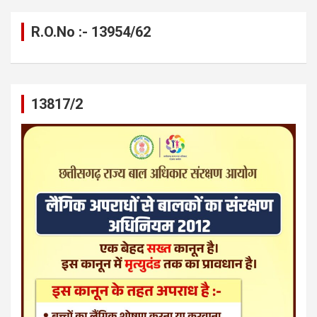
R.O.No :- 13954/62
13817/2