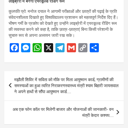
लाइब्रेरी में बनेगा एयरकूल्ड रीडिंग रूम
कुलपति प्रो. मनोज दयाल ने आगामी परीक्षाओं और छात्रों की पढ़ाई के प्रति
संवेदनशीलता दिखाते हुए विश्वविद्यालय प्रशासन को महत्वपूर्ण निर्देश दिए हैं।
भीषण गर्मी के प्रकोप को देखते हुए उन्होंने लाइब्रेरी में एयरकूल्ड रीडिंग रूम
की व्यवस्था करने को कहा है, ताकि छात्र-छात्राएं बिना किसी परेशानी के
सुचारु रूप से अपना अध्ययन जारी रख सके।
F
M
W
X
T
G
C
S
a
es
h
el
m
o
h
ce
se
at
e
ail
py
ar
b
n
s
gr
Li
e
Post
मझौली शिविर में सविता को मौके पर मिला आयुष्मान कार्ड, ग्रामीणों की
o
g
A
a
n
navigation
समस्याओं का हुआ त्वरित निराकरणस्वास्थ्य मंत्री श्याम बिहारी जायसवाल
o
er
p
m
k
ने अपने हाथों से सौंपा आयुष्मान कार्ड…..
k
p
अब एक फोन कॉल पर मिलेगी बाजार और योजनाओं की जानकारी- वन
मंत्री केदार कश्यप…..