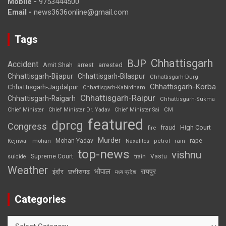
Mobile -
9753444500
Email -
news3636online@gmail.com
Tags
Chhattisgarh
BJP
Accident
Amit Shah
arrested
arrest
Chhattisgarh-Bijapur
Chhattisgarh-Bilaspur
Chhattisgarh-Durg
Chhattisgarh-Korba
Chhattisgarh-Jagdalpur
Chhattisgarh-Kabirdham
Chhattisgarh-Raipur
Chhattisgarh-Raigarh
Chhattisgarh-Sukma
CM
Chief Minister
Chief Minister Dr. Yadav
Chief Minister Sai
featured
dprcg
Congress
High Court
fire
fraud
Murder
rape
Mohan Yadav
Naxalites
rain
Kejriwal
mohan
petrol
top-news
vishnu
Supreme Court
Vastu
suicide
train
Weather
भोपाल
रायपुर
इंदौर
छत्तीसगढ़
मध्य प्रदेश
Categories
Categories