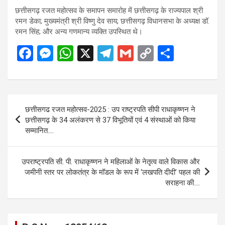
छत्तीसगढ़ रजत महोत्सव के समापन समारोह में छत्तीसगढ़ के राज्यपाल श्री
रमन डेका; मुख्यमंत्री श्री विष्णु देव साय; छत्तीसगढ़ विधानसभा के अध्यक्ष डॉ.
रमन सिंह; और अन्य गणमान्य व्यक्ति उपस्थित थे।
F
M
W
X
T
G
C
S
a
es
h
el
m
o
h
ce
se
at
e
ail
py
ar
b
n
s
gr
Li
e
Post
छत्तीसगढ रजत महोत्सव-2025 : उप राष्ट्रपति सीपी राधाकृष्णन ने
o
g
A
a
n
navigation
छत्तीसगढ़ के 34 अलंकरण से 37 विभूतियों एवं 4 संस्थाओं को किया
o
er
p
m
k
सम्मानित….
k
p
उपराष्ट्रपति सी. पी. राधाकृष्णन ने महिलाओं के नेतृत्व वाले विकास और
जमीनी स्तर पर लोकतंत्र के मॉडल के रूप में ‘लखपति दीदी’ पहल की
सराहना की….