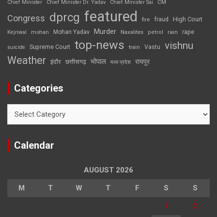
CM
Chief Minister
Chief Minister Dr. Yadav
Chief Minister Sai
featured
dprcg
Congress
High Court
fire
fraud
Murder
rape
Mohan Yadav
Naxalites
rain
Kejriwal
mohan
petrol
top-news
vishnu
Supreme Court
Vastu
suicide
train
Weather
भोपाल
रायपुर
इंदौर
छत्तीसगढ़
मध्य प्रदेश
Categories
Categories
Calendar
AUGUST 2026
M
T
W
T
F
S
S
1
2