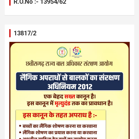
R.O.No :- 13954/62
13817/2