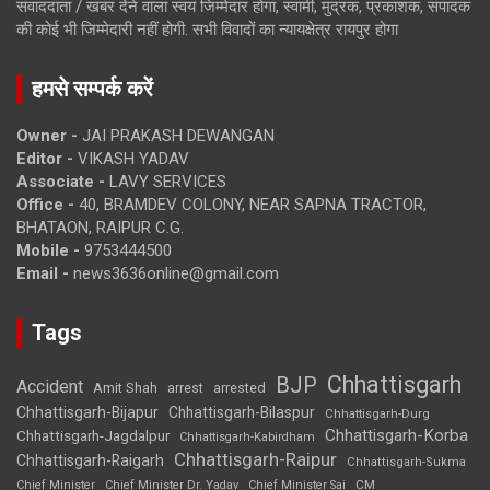
संवाददाता / खबर देने वाला स्वयं जिम्मेदार होगा, स्वामी, मुद्रक, प्रकाशक, संपादक
की कोई भी जिम्मेदारी नहीं होगी. सभी विवादों का न्यायक्षेत्र रायपुर होगा
हमसे सम्पर्क करें
Owner -
JAI PRAKASH DEWANGAN
Editor -
VIKASH YADAV
Associate -
LAVY SERVICES
Office -
40, BRAMDEV COLONY, NEAR SAPNA TRACTOR,
BHATAON, RAIPUR C.G.
Mobile -
9753444500
Email -
news3636online@gmail.com
Tags
Chhattisgarh
BJP
Accident
Amit Shah
arrested
arrest
Chhattisgarh-Bijapur
Chhattisgarh-Bilaspur
Chhattisgarh-Durg
Chhattisgarh-Korba
Chhattisgarh-Jagdalpur
Chhattisgarh-Kabirdham
Chhattisgarh-Raipur
Chhattisgarh-Raigarh
Chhattisgarh-Sukma
CM
Chief Minister
Chief Minister Dr. Yadav
Chief Minister Sai