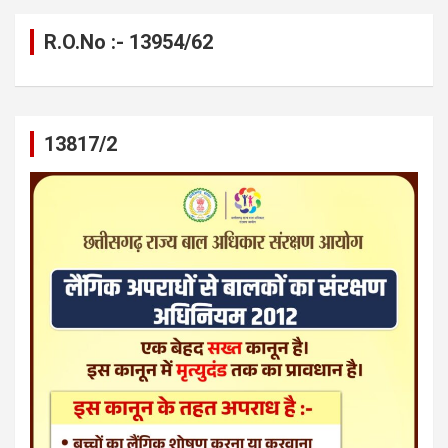
R.O.No :- 13954/62
13817/2