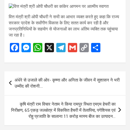
वित्त मंत्री श्री ओपी चौधरी ने सभी का आभार व्यक्त करते हुए कहा कि राज्य
सरकार प्रदेश के सर्वांगीण विकास के लिए सतत कार्य कर रही है और
जनप्रतिनिधियों के सहयोग से योजनाओं का लाभ अंतिम व्यक्ति तक पहुंचाया
जा रहा है।
F
M
W
X
T
G
C
S
a
es
h
el
m
o
h
ce
se
at
e
ail
py
ar
b
n
s
gr
Li
e
Post
अंधेरे से उजाले की ओर- कृष्णा और अनिता के जीवन में सुशासन ने भरी
o
g
A
a
n
navigation
उम्मीद की रोशनी….
o
er
p
m
k
k
p
कृषि मंत्री राम विचार नेताम ने किया रामपुर स्थित एमएम हेचरी का
निरीक्षण, 65 एकड़ जलक्षेत्र में विकसित हैचरी में तेलापिया, पगेशियस एवं
रोहु प्रजाति के सालाना 11 करोड़ मत्स्य बीज का उत्पादन…