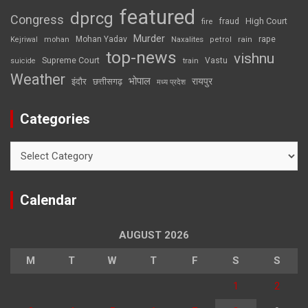
featured
dprcg
Congress
High Court
fire
fraud
Murder
rape
Mohan Yadav
Naxalites
rain
Kejriwal
mohan
petrol
top-news
vishnu
Supreme Court
Vastu
suicide
train
Weather
भोपाल
रायपुर
इंदौर
छत्तीसगढ़
मध्य प्रदेश
Categories
Categories
Calendar
AUGUST 2026
M
T
W
T
F
S
S
1
2