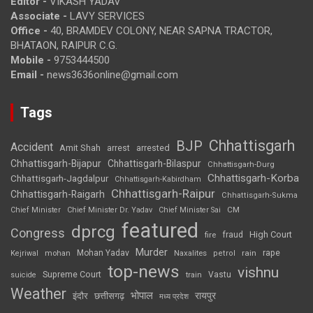
Editor -
VIKASH YADAV
Associate -
LAVY SERVICES
Office -
40, BRAMDEV COLONY, NEAR SAPNA TRACTOR,
BHATAON, RAIPUR C.G.
Mobile -
9753444500
Email -
news3636online@gmail.com
Tags
Chhattisgarh
BJP
Accident
Amit Shah
arrested
arrest
Chhattisgarh-Bijapur
Chhattisgarh-Bilaspur
Chhattisgarh-Durg
Chhattisgarh-Korba
Chhattisgarh-Jagdalpur
Chhattisgarh-Kabirdham
Chhattisgarh-Raipur
Chhattisgarh-Raigarh
Chhattisgarh-Sukma
CM
Chief Minister
Chief Minister Dr. Yadav
Chief Minister Sai
featured
dprcg
Congress
High Court
fire
fraud
Murder
rape
Mohan Yadav
Naxalites
rain
Kejriwal
mohan
petrol
top-news
vishnu
Supreme Court
Vastu
suicide
train
Weather
भोपाल
रायपुर
इंदौर
छत्तीसगढ़
मध्य प्रदेश