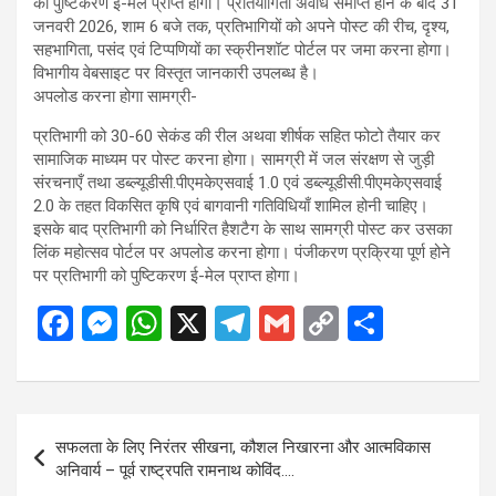
का पुष्टिकरण ई-मेल प्राप्त होगा। प्रतियोगिता अवधि समाप्त होने के बाद 31
जनवरी 2026, शाम 6 बजे तक, प्रतिभागियों को अपने पोस्ट की रीच, दृश्य,
सहभागिता, पसंद एवं टिप्पणियों का स्क्रीनशॉट पोर्टल पर जमा करना होगा।
विभागीय वेबसाइट पर विस्तृत जानकारी उपलब्ध है।
अपलोड करना होगा सामग्री-
प्रतिभागी को 30-60 सेकंड की रील अथवा शीर्षक सहित फोटो तैयार कर
सामाजिक माध्यम पर पोस्ट करना होगा। सामग्री में जल संरक्षण से जुड़ी
संरचनाएँ तथा डब्ल्यूडीसी.पीएमकेएसवाई 1.0 एवं डब्ल्यूडीसी.पीएमकेएसवाई
2.0 के तहत विकसित कृषि एवं बागवानी गतिविधियाँ शामिल होनी चाहिए।
इसके बाद प्रतिभागी को निर्धारित हैशटैग के साथ सामग्री पोस्ट कर उसका
लिंक महोत्सव पोर्टल पर अपलोड करना होगा। पंजीकरण प्रक्रिया पूर्ण होने
पर प्रतिभागी को पुष्टिकरण ई-मेल प्राप्त होगा।
F
M
W
X
T
G
C
S
a
es
h
el
m
o
h
ce
se
at
e
ail
py
ar
b
n
s
gr
Li
e
Post
सफलता के लिए निरंतर सीखना, कौशल निखारना और आत्मविकास
o
g
A
a
n
navigation
अनिवार्य – पूर्व राष्ट्रपति रामनाथ कोविंद….