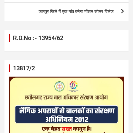
o
er
p
m
k
k
p
जशपुर जिले में एक गांव बनेगा मॉडल सोलर विलेज…..
R.O.No :- 13954/62
13817/2