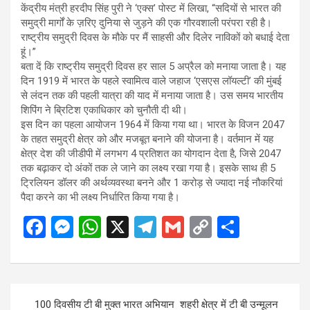
केंद्रीय मंत्री हरदीप सिंह पुरी ने ‘एक्स’ पोस्ट में लिखा, “सदियों से भारत की
समुद्री मार्गों के ज़रिए दुनिया से जुड़ने की एक गौरवशाली परंपरा रही है।
राष्ट्रीय समुद्री दिवस के मौके पर मैं साहसी और दिलेर नाविकों को बधाई देता
हूं।”
बता दें कि राष्ट्रीय समुद्री दिवस हर साल 5 अप्रैल को मनाया जाता है। यह
दिन 1919 में भारत के पहले स्वामित्व वाले जहाज ‘एसएस लॉयल्टी’ की मुंबई
से लंदन तक की पहली यात्रा की याद में मनाया जाता है। उस समय भारतीय
शिपिंग ने ब्रिटिश एकाधिकार को चुनौती दी थी।
इस दिन का पहला आयोजन 1964 में किया गया था। भारत के विजन 2047
के तहत समुद्री क्षेत्र को और मजबूत बनाने की योजना है। वर्तमान में यह
क्षेत्र देश की जीडीपी में लगभग 4 प्रतिशत का योगदान देता है, जिसे 2047
तक बढ़ाकर दो अंकों तक ले जाने का लक्ष्य रखा गया है। इसके साथ ही 5
ट्रिलियन डॉलर की अर्थव्यवस्था बनने और 1 करोड़ से ज्यादा नई नौकरियां
पैदा करने का भी लक्ष्य निर्धारित किया गया है।
F
M
W
X
T
G
C
S
a
es
h
el
m
o
h
ce
se
at
e
ail
py
ar
b
n
s
gr
Li
e
Post
100 दिवसीय टी बी मुक्त भारत अभियान शहरी क्षेत्र में टी बी उन्मूलन