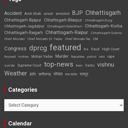
Chhattisgarh
BJP
Accident
Amit Shah
arrested
arrest
Chhattisgarh-Bijapur
Chhattisgarh-Bilaspur
Chhattisgarh-Durg
Chhattisgarh-Korba
Chhattisgarh-Jagdalpur
Chhattisgarh-Kabirdham
Chhattisgarh-Raipur
Chhattisgarh-Raigarh
Chhattisgarh-Sukma
CM
Chief Minister
Chief Minister Dr. Yadav
Chief Minister Sai
featured
dprcg
Congress
High Court
fire
fraud
Murder
rape
Mohan Yadav
Naxalites
rain
Kejriwal
mohan
petrol
top-news
vishnu
Supreme Court
Vastu
suicide
train
Weather
भोपाल
रायपुर
इंदौर
छत्तीसगढ़
मध्य प्रदेश
Categories
Categories
Calendar