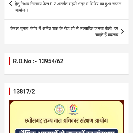
o
g
A
a
n
navigation
हेतु निक्षय निरामय फेस 0.2 अंतर्गत शहरी क्षेत्र में शिविर का हुआ सफल
o
er
p
m
k
आयोजन
k
p
केरल चुनाव: बेपोर में अमित शाह के रोड शो से उत्साहित जनता बोली, हम
चाहते हैं बदलाव
R.O.No :- 13954/62
13817/2