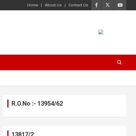
Home
About Us
Contact Us
R.O.No :- 13954/62
13817/2