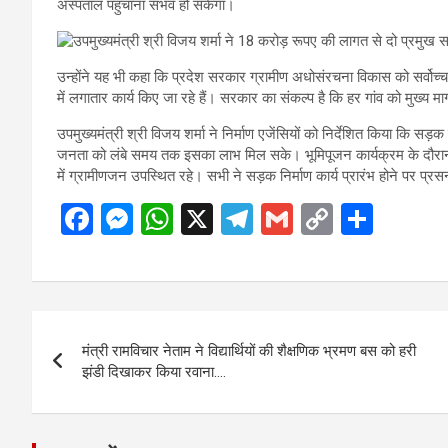
अस्पताल पहुंचाना संभव हो सकेगा।
उन्होंने यह भी कहा कि प्रदेश सरकार ग्रामीण अधोसंरचना विकास को सर्वोच्च प्र
में लगातार कार्य किए जा रहे हैं। सरकार का संकल्प है कि हर गांव को मुख्य म
उपमुख्यमंत्री श्री विजय शर्मा ने निर्माण एजेंसियों को निर्देशित किया कि सड़क न
जनता को लंबे समय तक इसका लाभ मिल सके। भूमिपूजन कार्यक्रम के दौरान क्ष
में ग्रामीणजन उपस्थित रहे। सभी ने सड़क निर्माण कार्य प्रारंभ होने पर प्
F
M
W
X
T
G
C
S
a
es
h
el
m
o
h
ce
se
at
e
ail
py
ar
b
n
s
gr
Li
e
Post
o
g
A
a
n
मंत्री रामविचार नेताम ने विद्यार्थियों की शैक्षणिक भ्रमण बस को हरी
navigation
o
er
p
m
k
झंडी दिखाकर किया रवाना….
k
p