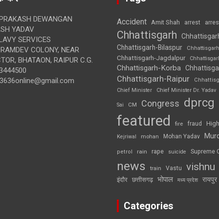
 PRAKASH DEWANGAN
Accident
Amit Shah
arre
arrest
SH YADAV
Chhattisgarh
Chhattisgar
LAVY SERVICES
Chhattisgarh-Bilaspur
Chhattisgar
BRAMDEV COLONY, NEAR
Chhattisgarh-Jagdalpur
Chhattisga
OR, BHATAON, RAIPUR C.G.
Chhattisgarh-Korba
Chhattisga
3444500
Chhattisgarh-Raipur
3636online@gmail.com
Chhattis
Chief Minister
Chief Minister Dr. Yadav
dprcg
Congress
CM
Sai
featured
High
fire
fraud
Mur
Mohan Yadav
Kejriwal
mohan
rape
Supreme 
rain
petrol
suicide
news
vishnu
Vastu
train
भोपाल
रायपुर
इंदौर
छत्तीसगढ़
मध्य प्रदेश
Categories