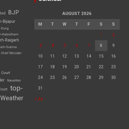
BJP
sted
AUGUST 2026
h-Bijapur
M
T
W
T
F
S
S
h-Durg
1
2
rh-Kabirdham
rh-Raigarh
3
4
5
6
7
8
9
garh-Sukma
Chief Minister
10
11
12
13
14
15
16
17
18
19
20
21
22
23
 Court
24
25
26
27
28
29
30
der
Naxalites
top-
31
Court
Weather
« Jul