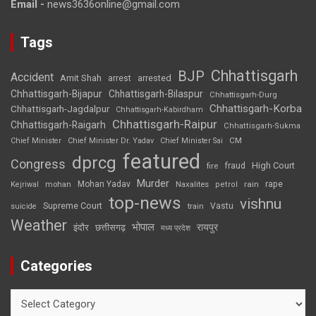
Email -
news3636online@gmail.com
Tags
Chhattisgarh
BJP
Accident
Amit Shah
arrested
arrest
Chhattisgarh-Bijapur
Chhattisgarh-Bilaspur
Chhattisgarh-Durg
Chhattisgarh-Korba
Chhattisgarh-Jagdalpur
Chhattisgarh-Kabirdham
Chhattisgarh-Raipur
Chhattisgarh-Raigarh
Chhattisgarh-Sukma
CM
Chief Minister
Chief Minister Dr. Yadav
Chief Minister Sai
featured
dprcg
Congress
High Court
fire
fraud
Murder
rape
Mohan Yadav
Naxalites
rain
Kejriwal
mohan
petrol
top-news
vishnu
Supreme Court
Vastu
suicide
train
Weather
भोपाल
रायपुर
इंदौर
छत्तीसगढ़
मध्य प्रदेश
Categories
Categories