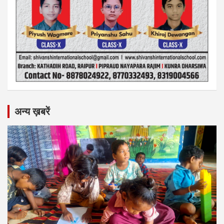
अन्य ख़बरें