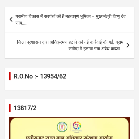
ce
se
at
e
ail
py
ar
b
n
s
gr
Li
e
Post
ग्रामीण विकास में सरपंचों की है महत्वपूर्ण भूमिका – मुख्यमंत्री विष्णु देव
o
g
A
a
n
navigation
साय…..
o
er
p
m
k
k
p
जिला प्रशासन द्वारा अतिक्रमण हटाने की गई कार्रवाई की गई, ग्राम
समोदा में हटाया गया अवैध कब्जा….
R.O.No :- 13954/62
13817/2