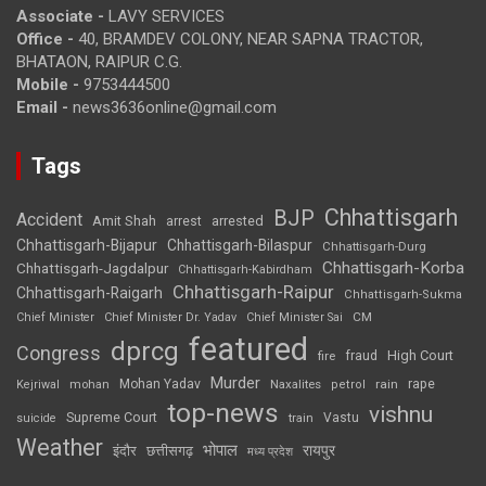
Associate -
LAVY SERVICES
Office -
40, BRAMDEV COLONY, NEAR SAPNA TRACTOR,
BHATAON, RAIPUR C.G.
Mobile -
9753444500
Email -
news3636online@gmail.com
Tags
Chhattisgarh
BJP
Accident
Amit Shah
arrested
arrest
Chhattisgarh-Bijapur
Chhattisgarh-Bilaspur
Chhattisgarh-Durg
Chhattisgarh-Korba
Chhattisgarh-Jagdalpur
Chhattisgarh-Kabirdham
Chhattisgarh-Raipur
Chhattisgarh-Raigarh
Chhattisgarh-Sukma
CM
Chief Minister
Chief Minister Dr. Yadav
Chief Minister Sai
featured
dprcg
Congress
High Court
fire
fraud
Murder
rape
Mohan Yadav
Naxalites
rain
Kejriwal
mohan
petrol
top-news
vishnu
Supreme Court
Vastu
suicide
train
Weather
भोपाल
रायपुर
इंदौर
छत्तीसगढ़
मध्य प्रदेश