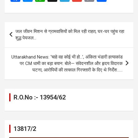
a
es
h
el
m
o
h
ce
se
at
e
ail
py
ar
b
n
s
gr
Li
e
Post
जल जीवन मिशन से ग्रामवासियों को मिल रही राहत, घर-घर पहुंच रहा
o
g
A
a
n
navigation
शुद्ध पेयजल…
o
er
p
m
k
k
p
Uttarakhand News: ‘चाहे वह कोई भी हो…’, अंकिता भंडारी हत्याकांड
पर CM धामी का बड़ा बयान: बोले— संवेदनशील और हृदय विदारक
घटना, आरोपियों की तत्काल गिरफ्तारी के दिए थे निर्देश……
R.O.No :- 13954/62
13817/2