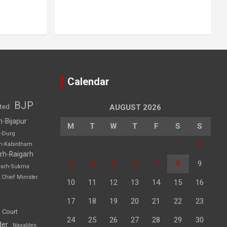
Calendar
BJP
sted
AUGUST 2026
h-Bijapur
M
T
W
T
F
S
S
h-Durg
1
2
rh-Kabirdham
rh-Raigarh
3
4
5
6
7
8
9
garh-Sukma
Chief Minister
10
11
12
13
14
15
16
17
18
19
20
21
22
23
 Court
24
25
26
27
28
29
30
der
Naxalites