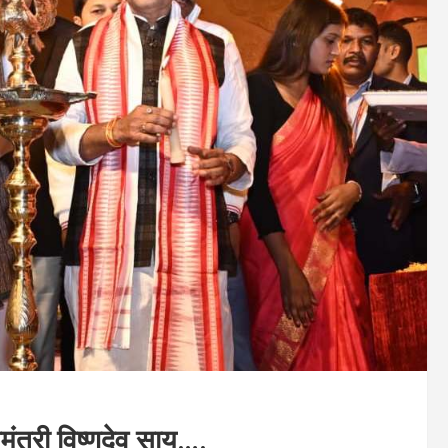
यमंत्री विष्णुदेव साय….