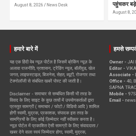
पहुंचकर बड़
August 8, 2026
News Desk
August 8, 2
हमारे बारे में
हमसे सम्पर्
यह एक हिंदी वेब न्यूज़ पोर्टल है जिसमें ब्रेकिंग न्यूज़ के
Owner -
JAI
अलावा राजनीति, प्रशासन, ट्रेंडिंग न्यूज, बॉलीवुड, खेल
Editor -
VIKA
जगत, लाइफस्टाइल, बिजनेस, सेहत, ब्यूटी, रोजगार तथा
Associate -
टेक्नोलॉजी से संबंधित खबरें पोस्ट की जाती है।
Office -
40, 
SAPNA TRACT
Disclaimer - समाचार से सम्बंधित किसी भी तरह के
Mobile -
975
विवाद के लिए साइट के कुछ तत्वों में उपयोगकर्ताओं द्वारा
Email -
news
प्रस्तुत सामग्री ( समाचार / फोटो / विडियो आदि ) शामिल
होगी स्वामी, मुद्रक, प्रकाशक, संपादक इस तरह के
सामग्रियों के लिए कोई ज़िम्मेदार नहीं स्वीकार करता है।
न्यूज़ पोर्टल में प्रकाशित ऐसी सामग्री के लिए संवाददाता /
खबर देने वाला स्वयं जिम्मेदार होगा, स्वामी, मुद्रक,