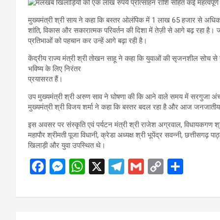
मुख्यमंत्री श्री साय ने कहा कि बस्तर ओलंपिक में 1 लाख 65 हजार से अधि
शांति, विकास और सकारात्मक परिवर्तन की दिशा में तेज़ी से आगे बढ़ रहा है। जन
प्रतिभाओं को पहचान कर उन्हें आगे बढ़ा रही है।
केंद्रीय राज्य मंत्री श्री तोखन साहू ने कहा कि युवाओं की सृजनशील सोच से
भविष्य के लिए निरंतर
प्रयासरत हैं।
उप मुख्यमंत्री श्री अरुण साव ने घोषणा की कि आने वाले समय में सरगुज
मुख्यमंत्री श्री विजय शर्मा ने कहा कि बस्तर बदल रहा है और आज जनजातीय क्ष
इस अवसर पर संस्कृति एवं पर्यटन मंत्री श्री राजेश अग्रवाल, विधायकगण श्र
महापौर श्रीमती पूजा विधानी, क्रेडा अध्यक्ष श्री भूपेंद्र सवन्नी, छत्तीसगढ़ पा
खिलाड़ी और युवा उपस्थित थे।
F
M
W
X
T
G
C
S
a
es
h
el
m
o
h
ce
se
at
e
ail
py
ar
b
n
s
gr
Li
e