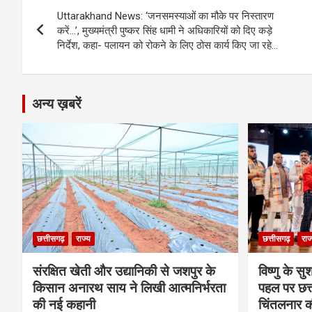
Post
o
g
A
a
n
Uttarakhand News: ‘जनसमस्याओं का मौके पर निस्तारण
navigation
o
er
p
m
k
करें…’, मुख्यमंत्री पुष्कर सिंह धामी ने अधिकारियों को दिए कड़े
निर्देश, कहा- पलायन को रोकने के लिए ठोस कार्य किए जा रहे…
k
p
अन्य ख़बरें
छत्तीसगढ़
राज्य
छत्तीसगढ़
राज
संरक्षित खेती और उद्यानिकी से जशपुर के
विष्णु के सु
किसान अनारथ साय ने लिखी आत्मनिर्भरता
पहल पर छत्त
की नई कहानी
चिंतलनार की 