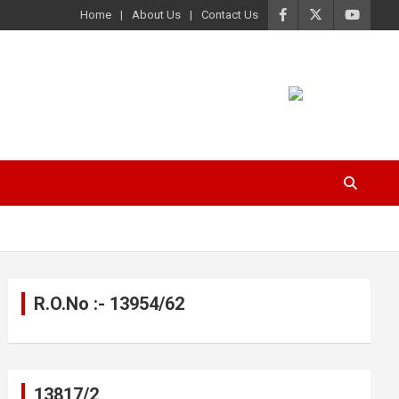
Home
About Us
Contact Us
R.O.No :- 13954/62
13817/2