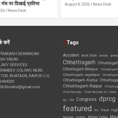
े मंच पर दिखाई प्रतिभा
August 8, 2026
News Desk
026
News Desk
क करें
Tags
 PRAKASH DEWANGAN
Accident
Amit Shah
arre
arrest
SH YADAV
Chhattisgarh
Chhattisgar
LAVY SERVICES
Chhattisgarh-Bilaspur
Chhattisgar
BRAMDEV COLONY, NEAR
Chhattisgarh-Jagdalpur
Chhattisga
OR, BHATAON, RAIPUR C.G.
Chhattisgarh-Korba
Chhattisga
3444500
Chhattisgarh-Raipur
3636online@gmail.com
Chhattis
Chief Minister
Chief Minister Dr. Yadav
dprcg
Congress
CM
Sai
featured
High
fire
fraud
Mur
Mohan Yadav
Kejriwal
mohan