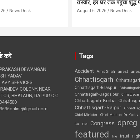
तस्वीर, हर घर तक पहुंचा शुद्ध
026
News Desk
August 6, 2026
News Desk
क करें
Tags
 PRAKASH DEWANGAN
Accident
Amit Shah
arre
arrest
SH YADAV
Chhattisgarh
Chhattisgar
LAVY SERVICES
Chhattisgarh-Bilaspur
Chhattisgar
BRAMDEV COLONY, NEAR
Chhattisgarh-Jagdalpur
Chhattisga
OR, BHATAON, RAIPUR C.G.
Chhattisgarh-Korba
Chhattisga
3444500
Chhattisgarh-Raipur
3636online@gmail.com
Chhattis
Chief Minister
Chief Minister Dr. Yadav
dprcg
Congress
CM
Sai
featured
High
fire
fraud