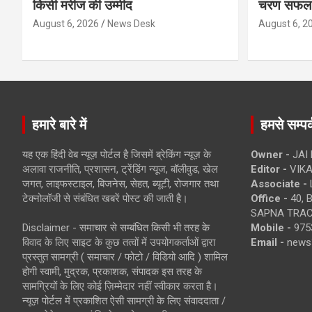
किसी मरीज की उम्मीद
चरण सफल
August 6, 2026
News Desk
August 6, 2
हमारे बारे में
हमसे सम्पर्
यह एक हिंदी वेब न्यूज़ पोर्टल है जिसमें ब्रेकिंग न्यूज़ के
Owner -
JAI
अलावा राजनीति, प्रशासन, ट्रेंडिंग न्यूज, बॉलीवुड, खेल
Editor -
VIKA
जगत, लाइफस्टाइल, बिजनेस, सेहत, ब्यूटी, रोजगार तथा
Associate -
टेक्नोलॉजी से संबंधित खबरें पोस्ट की जाती है।
Office -
40, 
SAPNA TRACT
Disclaimer - समाचार से सम्बंधित किसी भी तरह के
Mobile -
975
विवाद के लिए साइट के कुछ तत्वों में उपयोगकर्ताओं द्वारा
Email -
news
प्रस्तुत सामग्री ( समाचार / फोटो / विडियो आदि ) शामिल
होगी स्वामी, मुद्रक, प्रकाशक, संपादक इस तरह के
सामग्रियों के लिए कोई ज़िम्मेदार नहीं स्वीकार करता है।
न्यूज़ पोर्टल में प्रकाशित ऐसी सामग्री के लिए संवाददाता /