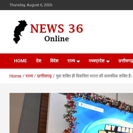
Skip
Thursday, August 6, 2026
to
content
Voice of 36garh
News 36
HOME
देश
विदेश
राज्य
मध्यप्रदेश
छत्तीसगढ़
Home
राज्य
छत्तीसगढ़
युवा शक्ति ही विकसित भारत की वास्तविक शक्ति है- 