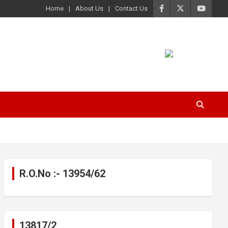
Home
About Us
Contact Us
R.O.No :- 13954/62
13817/2