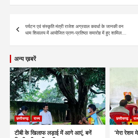
ce
se
at
e
ail
py
ar
b
n
s
gr
Li
e
Post
o
g
A
a
n
पर्यटन एवं संस्कृति मंत्री राजेश अग्रवाल कवर्धा के जानकी वन
navigation
o
er
p
m
k
धाम शिवालय में आयोजित प्राण-प्रतिष्ठा समारोह में हुए शामिल…..
k
p
अन्य ख़बरें
छत्तीसगढ़
राज्य
छत्तीसगढ़
राज
टीबी के खिलाफ लड़ाई में आगे आएं, बनें
‘मेरा रेशम