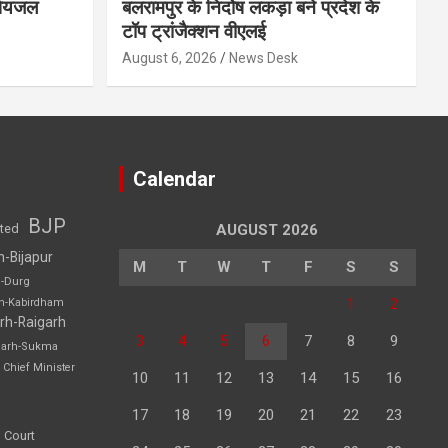
 पेयजल
बलरामपुर के निर्दोष लकड़ा बने प्रदेश के
टॉप ट्रांजैक्शन वीएलई
August 6, 2026
News Desk
Calendar
BJP
sted
AUGUST 2026
h-Bijapur
M
T
W
T
F
S
S
h-Durg
1
2
rh-Kabirdham
rh-Raigarh
3
4
5
6
7
8
9
garh-Sukma
Chief Minister
10
11
12
13
14
15
16
17
18
19
20
21
22
23
 Court