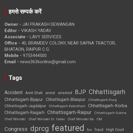
हमसे सम्पर्क करें
Owner -
JAI PRAKASH DEWANGAN
Editor -
VIKASH YADAV
Associate -
LAVY SERVICES
Office -
40, BRAMDEV COLONY, NEAR SAPNA TRACTOR,
BHATAON, RAIPUR C.G.
Mobile -
9753444500
Email -
news3636online@gmail.com
Tags
Chhattisgarh
BJP
Accident
Amit Shah
arrested
arrest
Chhattisgarh-Bijapur
Chhattisgarh-Bilaspur
Chhattisgarh-Durg
Chhattisgarh-Korba
Chhattisgarh-Jagdalpur
Chhattisgarh-Kabirdham
Chhattisgarh-Raipur
Chhattisgarh-Raigarh
Chhattisgarh-Sukma
CM
Chief Minister
Chief Minister Dr. Yadav
Chief Minister Sai
featured
dprcg
Congress
High Court
fire
fraud