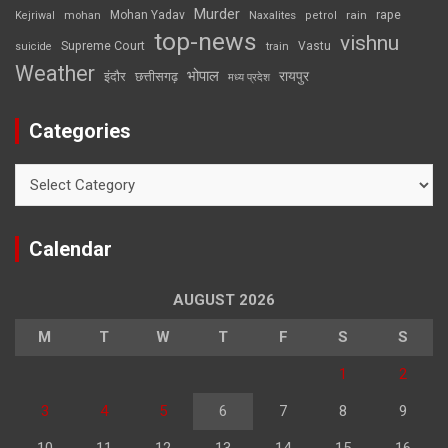
Murder
rape
Mohan Yadav
Naxalites
rain
Kejriwal
mohan
petrol
top-news
vishnu
Supreme Court
Vastu
suicide
train
Weather
भोपाल
रायपुर
इंदौर
छत्तीसगढ़
मध्य प्रदेश
Categories
Categories
Calendar
AUGUST 2026
M
T
W
T
F
S
S
1
2
3
4
5
6
7
8
9