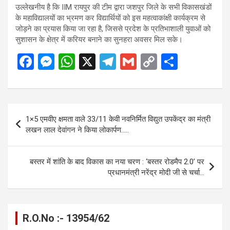
उल्लेखनीय है कि IIM रायपुर की टीम द्वारा जशपुर जिले के सभी विकासखंडों
के महाविद्यालयों का भ्रमण कर विद्यार्थियों को इस महत्वाकांक्षी कार्यक्रम से
जोड़ने का प्रयास किया जा रहा है, जिससे प्रदेश के प्रतिभाशाली युवाओं को
सुशासन के क्षेत्र में करियर बनाने का सुनहरा अवसर मिल सके।
F
M
W
X
T
G
C
S
a
es
h
el
m
o
h
ce
se
at
e
ail
py
ar
b
n
s
gr
Li
e
Post
1×5 एमवीए क्षमता वाले 33/11 केवी नवनिर्मित विद्युत उपकेंद्र का मंत्री
o
g
A
a
n
navigation
लखन लाल देवांगन ने किया लोकार्पण…..
o
er
p
m
k
k
p
बस्तर में शांति के बाद विकास का नया चरण : ‘बस्तर रोडमैप 2.0’ पर
प्रधानमंत्री नरेंद्र मोदी जी से चर्चा…
R.O.No :- 13954/62