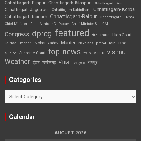
Chhattisgarh-Bijapur
Chhattisgarh-Bilaspur
Chhattisgarh-Durg
Chhattisgarh-Korba
Chhattisgarh-Jagdalpur
Chhattisgarh-Kabirdham
Chhattisgarh-Raipur
Chhattisgarh-Raigarh
Chhattisgarh-Sukma
CM
Chief Minister
Chief Minister Dr. Yadav
Chief Minister Sai
featured
dprcg
Congress
High Court
fire
fraud
Murder
rape
Mohan Yadav
Naxalites
rain
Kejriwal
mohan
petrol
top-news
vishnu
Supreme Court
Vastu
suicide
train
Weather
भोपाल
रायपुर
इंदौर
छत्तीसगढ़
मध्य प्रदेश
Categories
Categories
Calendar
AUGUST 2026