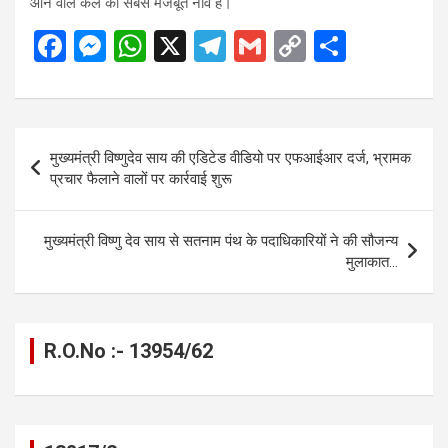
आने वाले कल की सबसे मजबूत नींव है।
F
M
W
X
T
G
C
S
a
es
h
el
m
o
h
ce
se
at
e
ail
py
ar
b
n
s
gr
Li
e
Post
मुख्यमंत्री विष्णुदेव साय की एडिटेड वीडियो पर एफआईआर दर्ज, भ्रामक
o
g
A
a
n
navigation
प्रचार फैलाने वालों पर कार्रवाई शुरू
o
er
p
m
k
k
p
मुख्यमंत्री विष्णु देव साय से सतनाम पंथ के पदाधिकारियों ने की सौजन्य
मुलाकात…
R.O.No :- 13954/62