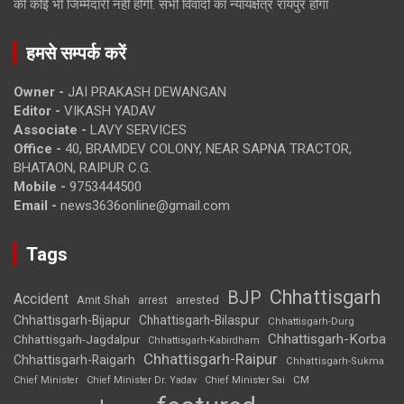
की कोई भी जिम्मेदारी नहीं होगी. सभी विवादों का न्यायक्षेत्र रायपुर होगा
हमसे सम्पर्क करें
Owner -
JAI PRAKASH DEWANGAN
Editor -
VIKASH YADAV
Associate -
LAVY SERVICES
Office -
40, BRAMDEV COLONY, NEAR SAPNA TRACTOR,
BHATAON, RAIPUR C.G.
Mobile -
9753444500
Email -
news3636online@gmail.com
Tags
Chhattisgarh
BJP
Accident
Amit Shah
arrested
arrest
Chhattisgarh-Bijapur
Chhattisgarh-Bilaspur
Chhattisgarh-Durg
Chhattisgarh-Korba
Chhattisgarh-Jagdalpur
Chhattisgarh-Kabirdham
Chhattisgarh-Raipur
Chhattisgarh-Raigarh
Chhattisgarh-Sukma
CM
Chief Minister
Chief Minister Dr. Yadav
Chief Minister Sai