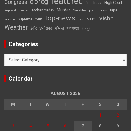
featured
dprcg
Congress
High Court
fire
fraud
Murder
rape
Mohan Yadav
Naxalites
rain
Kejriwal
mohan
petrol
top-news
vishnu
Supreme Court
Vastu
suicide
train
Weather
भोपाल
रायपुर
इंदौर
छत्तीसगढ़
मध्य प्रदेश
Categories
Categories
Calendar
AUGUST 2026
M
T
W
T
F
S
S
1
2
3
4
5
6
7
8
9