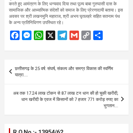
करते हुए आमंत्रण के लिए धन्यवाद दिया तथा पूज्य बाबा गुरुघासी दास के
सामाजिक और आध्यात्मिक संदेशों को समाज के लिए प्रेरणादायी बताया। इस
अवसर पर श्री लखनमुनि महाराज, श्री अभय घृतलहरे सहित सतनाम पंथ
के अन्य प्रतिनिधिगण उपस्थित रहे।
F
M
W
X
T
G
C
S
a
es
h
el
m
o
h
ce
se
at
e
ail
py
ar
b
n
s
gr
Li
e
Post
छत्तीसगढ़ के 25 वर्ष: संघर्ष, संकल्प और समग्र विकास की स्वर्णिम
o
g
A
a
n
navigation
यात्रा…..
o
er
p
m
k
k
p
अब तक 17.24 लाख टोकन से 87 लाख टन धान की हो चुकी खरीदी,
धान खरीदी के एवज में किसानों को 7 हजार 771 करोड़ रुपए का
भुगतान….
R.O.No :- 13954/62