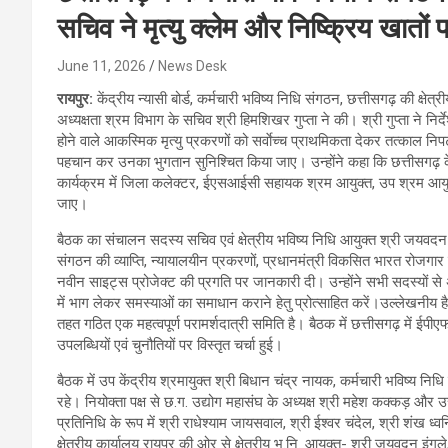
सचिव ने मृत्यु क्लेम और निष्क्रिय खातों 
June 11, 2026
News Desk
रायपुर:
केंद्रीय न्यासी बोर्ड, कर्मचारी भविष्य निधि संगठन, छत्तीसगढ़ की क
अध्यक्षता श्रम विभाग के सचिव श्री हिमशिखर गुप्ता ने की। श्री गुप्ता ने निर्द
होने वाले आकस्मिक मृत्यु प्रकरणों को सर्वाेच्च प्राथमिकता देकर तत्काल निप
पहचान कर उनका भुगतान सुनिश्चित किया जाए। उन्होंने कहा कि छत्तीसगढ़ 
कार्यक्रम में जिला कलेक्टर, ईएसआईसी सहायक श्रम आयुक्त, उप श्रम आयुक्त
जाए।
बैठक का संचालन सदस्य सचिव एवं क्षेत्रीय भविष्य निधि आयुक्त श्री जयवदन इंग
संगठन की व्याप्ति, न्यायालयीन प्रकरणों, प्रधानमंत्री विकसित भारत रोजगार
नवीन साइट्स प्रोजेक्ट की प्रगति पर जानकारी दी। उन्होंने सभी सदस्यों स
में भाग लेकर समस्याओं का समाधान कराने हेतु प्रोत्साहित करें।उल्लेखनीय है कि 
तहत गठित एक महत्वपूर्ण परामर्शदात्री समिति है। बैठक में छत्तीसगढ़ में ईप
उपलब्धियों एवं चुनौतियों पर विस्तृत चर्चा हुई।
बैठक में उप केंद्रीय श्रमायुक्त श्री बिधान चंद्र नायक, कर्मचारी भविष्य न
रहे। नियोक्ता पक्ष से छ.ग. उद्योग महासंघ के अध्यक्ष श्री महेश कक्कड़ और उ
प्रतिनिधि के रूप में श्री राधेश्याम जायसवाल, श्री ईश्वर चंदेल, श्री शंख ध्
क्षेत्रीय कार्यालय रायपुर की ओर से क्षेत्रीय भ.नि. आयुक्त- श्री जयवदन इंगले