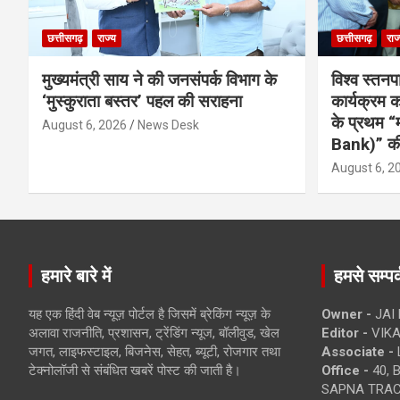
छत्तीसगढ़
राज्य
छत्तीसगढ़
राज
मुख्यमंत्री साय ने की जनसंपर्क विभाग के
विश्व स्तनप
‘मुस्कुराता बस्तर’ पहल की सराहना
कार्यक्रम
के प्रथम “
August 6, 2026
News Desk
Bank)” की
August 6, 2
हमारे बारे में
हमसे सम्पर्
यह एक हिंदी वेब न्यूज़ पोर्टल है जिसमें ब्रेकिंग न्यूज़ के
Owner -
JAI
अलावा राजनीति, प्रशासन, ट्रेंडिंग न्यूज, बॉलीवुड, खेल
Editor -
VIKA
जगत, लाइफस्टाइल, बिजनेस, सेहत, ब्यूटी, रोजगार तथा
Associate -
टेक्नोलॉजी से संबंधित खबरें पोस्ट की जाती है।
Office -
40, 
SAPNA TRACT