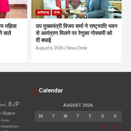
छत्तीसगढ़
राज्य
ीय महिला
उप मुख्यमंत्री विजय शर्मा ने राष्ट्रपति भवन
े वाले
से आमंत्रण मिलने पर रेणुका गोस्वामी को
दी बधाई
August 6, 2026
News Desk
Calendar
BJP
sted
AUGUST 2026
h-Bijapur
M
T
W
T
F
S
S
h-Durg
1
2
rh-Kabirdham