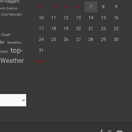
rh-Raigarh
3
4
5
6
7
8
9
garh-Sukma
Chief Minister
10
11
12
13
14
15
16
17
18
19
20
21
22
23
 Court
24
25
26
27
28
29
30
der
Naxalites
top-
31
Court
Weather
« Jul