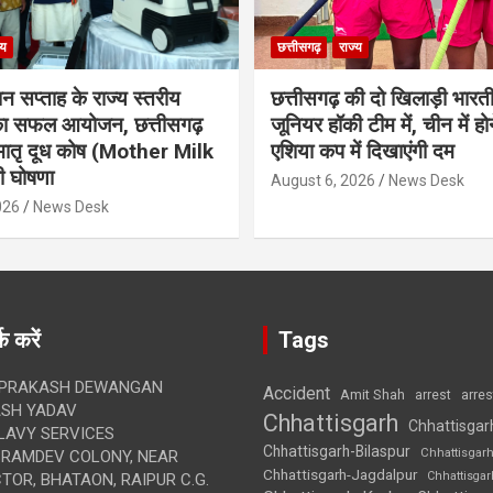
्य
छत्तीसगढ़
राज्य
ान सप्ताह के राज्य स्तरीय
छत्तीसगढ़ की दो खिलाड़ी भारत
 का सफल आयोजन, छत्तीसगढ़
जूनियर हॉकी टीम में, चीन में होन
मातृ दूध कोष (Mother Milk
एशिया कप में दिखाएंगी दम
 घोषणा
August 6, 2026
News Desk
026
News Desk
क करें
Tags
 PRAKASH DEWANGAN
Accident
Amit Shah
arre
arrest
SH YADAV
Chhattisgarh
Chhattisgar
LAVY SERVICES
Chhattisgarh-Bilaspur
Chhattisgar
BRAMDEV COLONY, NEAR
Chhattisgarh-Jagdalpur
Chhattisga
OR, BHATAON, RAIPUR C.G.