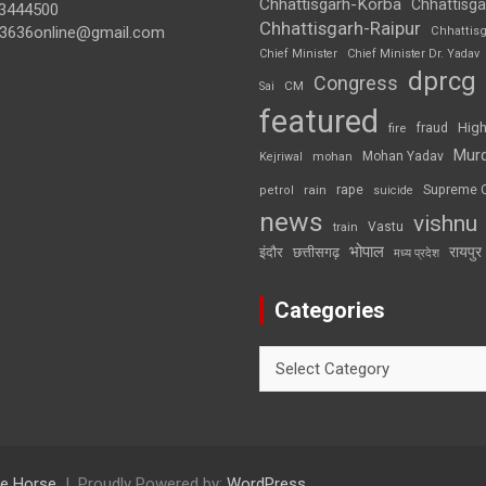
Chhattisgarh-Korba
Chhattisga
3444500
Chhattisgarh-Raipur
3636online@gmail.com
Chhattis
Chief Minister
Chief Minister Dr. Yadav
dprcg
Congress
CM
Sai
featured
High
fire
fraud
Mur
Mohan Yadav
Kejriwal
mohan
rape
Supreme 
rain
petrol
suicide
news
vishnu
Vastu
train
भोपाल
रायपुर
इंदौर
छत्तीसगढ़
मध्य प्रदेश
Categories
Categories
e Horse
Proudly Powered by:
WordPress