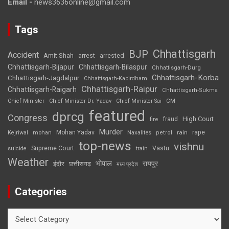
Email -
news3636online@gmail.com
Tags
Chhattisgarh
BJP
Accident
Amit Shah
arrested
arrest
Chhattisgarh-Bijapur
Chhattisgarh-Bilaspur
Chhattisgarh-Durg
Chhattisgarh-Korba
Chhattisgarh-Jagdalpur
Chhattisgarh-Kabirdham
Chhattisgarh-Raipur
Chhattisgarh-Raigarh
Chhattisgarh-Sukma
CM
Chief Minister
Chief Minister Dr. Yadav
Chief Minister Sai
featured
dprcg
Congress
High Court
fire
fraud
Murder
rape
Mohan Yadav
Naxalites
rain
Kejriwal
mohan
petrol
top-news
vishnu
Supreme Court
Vastu
suicide
train
Weather
भोपाल
रायपुर
इंदौर
छत्तीसगढ़
मध्य प्रदेश
Categories
Categories