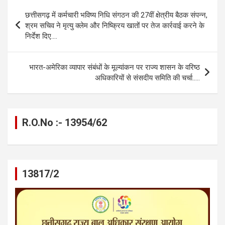
b
n
s
gr
Li
e
Post
छत्तीसगढ़ में कर्मचारी भविष्य निधि संगठन की 27वीं क्षेत्रीय बैठक संपन्न,
o
g
A
a
n
navigation
श्रम सचिव ने मृत्यु क्लेम और निष्क्रिय खातों पर तेज कार्रवाई करने के
o
er
p
m
k
निर्देश दिए….
k
p
भारत-अमेरिका व्यापार संबंधों के मूल्यांकन पर राज्य शासन के वरिष्ठ
अधिकारियों से संसदीय समिति की चर्चा…..
R.O.No :- 13954/62
13817/2