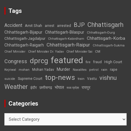
Tags
Chhattisgarh
BJP
Accident
Amit Shah
arrested
arrest
Chhattisgarh-Bijapur
Chhattisgarh-Bilaspur
Chhattisgarh-Durg
Chhattisgarh-Korba
Chhattisgarh-Jagdalpur
Chhattisgarh-Kabirdham
Chhattisgarh-Raipur
Chhattisgarh-Raigarh
Chhattisgarh-Sukma
CM
Chief Minister
Chief Minister Dr. Yadav
Chief Minister Sai
featured
dprcg
Congress
High Court
fire
fraud
Murder
rape
Mohan Yadav
Naxalites
rain
Kejriwal
mohan
petrol
top-news
vishnu
Supreme Court
Vastu
suicide
train
Weather
भोपाल
रायपुर
इंदौर
छत्तीसगढ़
मध्य प्रदेश
Categories
Categories