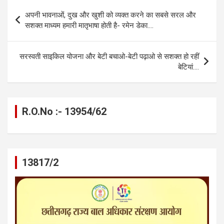
b
n
s
gr
Li
e
Post
अपनी भावनाओं, दुख और खुशी को व्यक्त करने का सबसे सरल और
o
g
A
a
n
navigation
सशक्त माध्यम हमारी मातृभाषा होती है- रमेन डेका….
o
er
p
m
k
k
p
सरस्वती साइकिल योजना और बेटी बचाओ-बेटी पढ़ाओ से सशक्त हो रहीं
बेटियां….
R.O.No :- 13954/62
13817/2