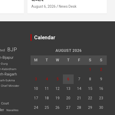
August 6, 2026
News Desk
Calendar
BJP
sted
AUGUST 2026
h-Bijapur
M
T
W
T
F
S
S
h-Durg
1
2
rh-Kabirdham
rh-Raigarh
3
4
5
6
7
8
9
garh-Sukma
Chief Minister
10
11
12
13
14
15
16
17
18
19
20
21
22
23
 Court
24
25
26
27
28
29
30
der
Naxalites