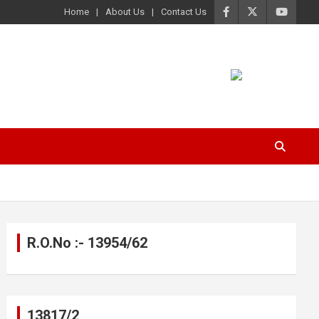
Home
About Us
Contact Us
R.O.No :- 13954/62
13817/2