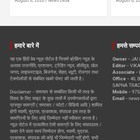
August 6, 2026
News Desk
August 6, 2
हमारे बारे में
हमसे सम्पर्
यह एक हिंदी वेब न्यूज़ पोर्टल है जिसमें ब्रेकिंग न्यूज़ के
Owner -
JAI
अलावा राजनीति, प्रशासन, ट्रेंडिंग न्यूज, बॉलीवुड, खेल
Editor -
VIKA
जगत, लाइफस्टाइल, बिजनेस, सेहत, ब्यूटी, रोजगार तथा
Associate -
टेक्नोलॉजी से संबंधित खबरें पोस्ट की जाती है।
Office -
40, 
SAPNA TRACT
Disclaimer - समाचार से सम्बंधित किसी भी तरह के
Mobile -
975
विवाद के लिए साइट के कुछ तत्वों में उपयोगकर्ताओं द्वारा
Email -
news
प्रस्तुत सामग्री ( समाचार / फोटो / विडियो आदि ) शामिल
होगी स्वामी, मुद्रक, प्रकाशक, संपादक इस तरह के
सामग्रियों के लिए कोई ज़िम्मेदार नहीं स्वीकार करता है।
न्यूज़ पोर्टल में प्रकाशित ऐसी सामग्री के लिए संवाददाता /
खबर देने वाला स्वयं जिम्मेदार होगा, स्वामी, मुद्रक,
प्रकाशक, संपादक की कोई भी जिम्मेदारी नहीं होगी. सभी