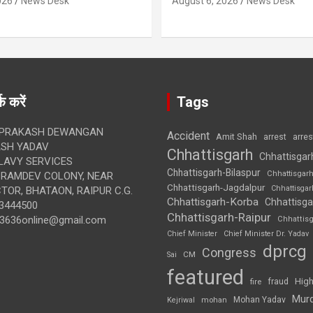
026
News Desk
August 6, 2026
News Desk
क करें
Tags
 PRAKASH DEWANGAN
Accident
Amit Shah
arre
arrest
SH YADAV
Chhattisgarh
Chhattisgar
LAVY SERVICES
Chhattisgarh-Bilaspur
Chhattisgar
BRAMDEV COLONY, NEAR
Chhattisgarh-Jagdalpur
Chhattisga
OR, BHATAON, RAIPUR C.G.
Chhattisgarh-Korba
Chhattisga
3444500
Chhattisgarh-Raipur
3636online@gmail.com
Chhattis
Chief Minister
Chief Minister Dr. Yadav
dprcg
Congress
CM
Sai
featured
High
fire
fraud
Mur
Mohan Yadav
Kejriwal
mohan