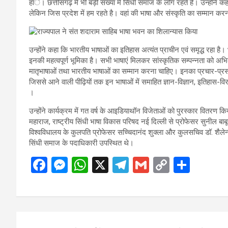
हांे। छत्तीसगढ़ में भी बड़ी संख्या में सिंधी समाज के लोग रहते हैं। उन्होंने
लेकिन जिस प्रदेश में हम रहते है। वहां की भाषा और संस्कृति का सम्मान 
उन्होंने कहा कि भारतीय भाषाओं का इतिहास अत्यंत प्राचीन एवं समृद्ध रहा है। 
इनकी महत्वपूर्ण भूमिका है। सभी भाषाएं मिलकर सांस्कृतिक सम्पन्नता को अभिव्
मातृभाषाओं तथा भारतीय भाषाओं का सम्मान करना चाहिए। इनका प्रचार-प्
जिससे आने वाली पीढ़ियों तक इन भाषाओं में समाहित ज्ञान-विज्ञान, इतिहास-वि
।
उन्होंने कार्यक्रम में गत वर्ष के आइडियाथॉन विजेताओं को पुरस्कार वितरण
महाराज, राष्ट्रीय सिंधी भाषा विकास परिषद नई दिल्ली से प्रोफेसर सुनील बाबू
विश्वविधालय के कुलपति प्रोफेसर सच्चिदानंद शुक्ला और कुलसचिव डॉ. शैलेन्द
सिंधी समाज के पदाधिकारी उपस्थित थे।
F
M
W
X
T
G
C
S
a
es
h
el
m
o
h
ce
se
at
e
ail
py
ar
b
n
s
gr
Li
e
Post