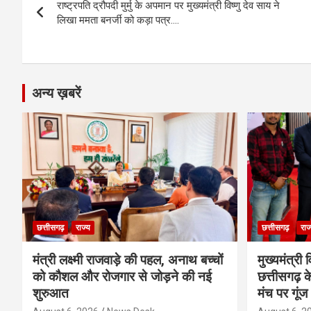
o
g
A
a
n
राष्ट्रपति द्रौपदी मुर्मु के अपमान पर मुख्यमंत्री विष्णु देव साय ने
navigation
o
er
p
m
k
लिखा ममता बनर्जी को कड़ा पत्र….
k
p
अन्य ख़बरें
छत्तीसगढ़
राज्य
छत्तीसगढ़
राज
मंत्री लक्ष्मी राजवाड़े की पहल, अनाथ बच्चों
मुख्यमंत्री व
को कौशल और रोजगार से जोड़ने की नई
छत्तीसगढ़ के
शुरुआत
मंच पर गूंज