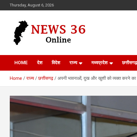
Skip
Thursday, August 6, 2026
to
content
Voice of 36garh
News 36
HOME
देश
विदेश
राज्य
मध्यप्रदेश
छत्तीसगढ़
Home
राज्य
छत्तीसगढ़
अपनी भावनाओं, दुख और खुशी को व्यक्त करने का 