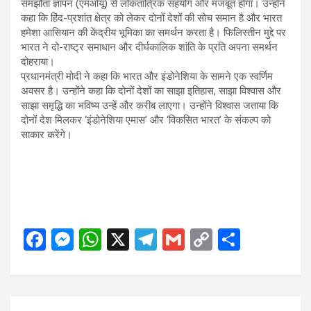
समझौता ज्ञापन (एमओयू) से लोकतांत्रिक सहयोग और मजबूत होगा। उन्होंने
कहा कि हिंद-प्रशांत क्षेत्र को लेकर दोनों देशों की सोच समान है और भारत
हमेशा आसियान की केंद्रीय भूमिका का समर्थन करता है। फिलिस्तीन मुद्दे पर
भारत ने दो-राष्ट्र समाधान और दीर्घकालिक शांति के प्रति अपना समर्थन
दोहराया।
प्रधानमंत्री मोदी ने कहा कि भारत और इंडोनेशिया के सामने एक स्वर्णिम
अवसर है। उन्होंने कहा कि दोनों देशों का साझा इतिहास, साझा विश्वास और
साझा समृद्धि का भविष्य उन्हें और करीब लाएगा। उन्होंने विश्वास जताया कि
दोनों देश मिलकर ‘इंडोनेशिया एमास’ और ‘विकसित भारत’ के संकल्प को
साकार करेंगे।
F
M
W
X
T
G
C
S
a
es
h
el
m
o
h
ce
se
at
e
ail
py
ar
b
n
s
gr
Li
e
Post