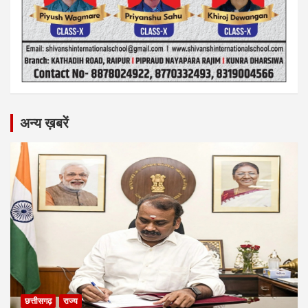
अन्य ख़बरें
छत्तीसगढ़
राज्य