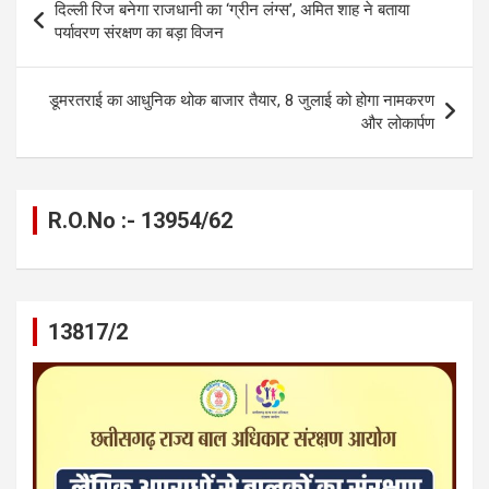
दिल्ली रिज बनेगा राजधानी का ‘ग्रीन लंग्स’, अमित शाह ने बताया
o
g
A
a
n
navigation
पर्यावरण संरक्षण का बड़ा विजन
o
er
p
m
k
k
p
डूमरतराई का आधुनिक थोक बाजार तैयार, 8 जुलाई को होगा नामकरण
और लोकार्पण
R.O.No :- 13954/62
13817/2