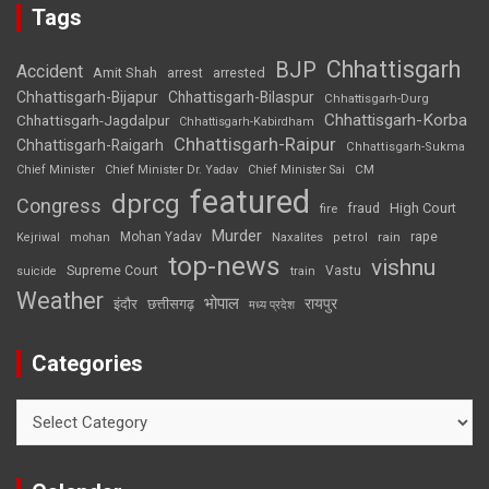
Tags
Chhattisgarh
BJP
Accident
Amit Shah
arrested
arrest
Chhattisgarh-Bijapur
Chhattisgarh-Bilaspur
Chhattisgarh-Durg
Chhattisgarh-Korba
Chhattisgarh-Jagdalpur
Chhattisgarh-Kabirdham
Chhattisgarh-Raipur
Chhattisgarh-Raigarh
Chhattisgarh-Sukma
CM
Chief Minister
Chief Minister Dr. Yadav
Chief Minister Sai
featured
dprcg
Congress
High Court
fire
fraud
Murder
rape
Mohan Yadav
Naxalites
rain
Kejriwal
mohan
petrol
top-news
vishnu
Supreme Court
Vastu
suicide
train
Weather
भोपाल
रायपुर
इंदौर
छत्तीसगढ़
मध्य प्रदेश
Categories
Categories