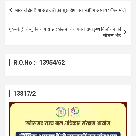
b
n
s
gr
Li
e
Post
भारत-इंडोनेशिया साझेदारी का शुरू होगा नया स्वर्णिम अध्याय : पीएम मोदी
o
g
A
a
n
navigation
o
er
p
m
k
मुख्यमंत्री विष्णु देव साय से झारखंड के वित्त मंत्री राधाकृष्ण किशोर ने की
k
p
सौजन्य भेंट
R.O.No :- 13954/62
13817/2