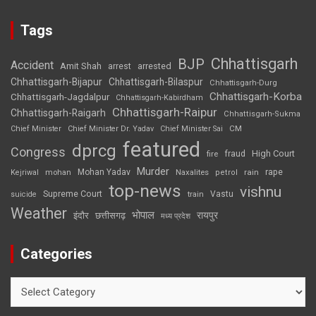
Tags
Chhattisgarh
BJP
Accident
Amit Shah
arrested
arrest
Chhattisgarh-Bijapur
Chhattisgarh-Bilaspur
Chhattisgarh-Durg
Chhattisgarh-Korba
Chhattisgarh-Jagdalpur
Chhattisgarh-Kabirdham
Chhattisgarh-Raipur
Chhattisgarh-Raigarh
Chhattisgarh-Sukma
CM
Chief Minister
Chief Minister Dr. Yadav
Chief Minister Sai
featured
dprcg
Congress
High Court
fire
fraud
Murder
rape
Mohan Yadav
Naxalites
rain
Kejriwal
mohan
petrol
top-news
vishnu
Supreme Court
Vastu
suicide
train
Weather
भोपाल
रायपुर
इंदौर
छत्तीसगढ़
मध्य प्रदेश
Categories
Categories