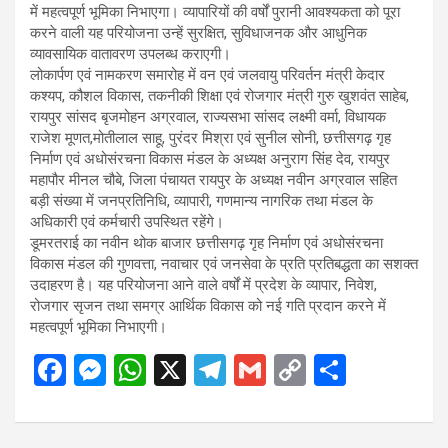
में महत्वपूर्ण भूमिका निभाएगा। व्यापारियों की वर्षों पुरानी आवश्यकता को पूरा
करने वाली यह परियोजना उन्हें सुरक्षित, सुविधाजनक और आधुनिक
व्यावसायिक वातावरण उपलब्ध कराएगी।
लोकार्पण एवं नामकरण समारोह में वन एवं जलवायु परिवर्तन मंत्री केदार
कश्यप, कौशल विकास, तकनीकी शिक्षा एवं रोजगार मंत्री गुरु खुशवंत साहेब,
रायपुर सांसद बृजमोहन अग्रवाल, राज्यसभा सांसद लक्ष्मी वर्मा, विधायक
राजेश मूणत,मोतीलाल साहू, पुरंदर मिश्रा एवं सुनील सोनी, छत्तीसगढ़ गृह
निर्माण एवं अधोसंरचना विकास मंडल के अध्यक्ष अनुराग सिंह देव, रायपुर
महापौर मीनल चौबे, जिला पंचायत रायपुर के अध्यक्ष नवीन अग्रवाल सहित
बड़ी संख्या में जनप्रतिनिधि, व्यापारी, गणमान्य नागरिक तथा मंडल के
अधिकारी एवं कर्मचारी उपस्थित रहेंगे।
डूमरतराई का नवीन थोक बाजार छत्तीसगढ़ गृह निर्माण एवं अधोसंरचना
विकास मंडल की गुणवत्ता, नवाचार एवं जनसेवा के प्रति प्रतिबद्धता का सशक्त
उदाहरण है। यह परियोजना आने वाले वर्षों में प्रदेश के व्यापार, निवेश,
रोजगार सृजन तथा समग्र आर्थिक विकास को नई गति प्रदान करने में
महत्वपूर्ण भूमिका निभाएगी।
F
M
W
X
T
G
C
S
a
es
h
el
m
o
h
ce
se
at
e
ail
py
ar