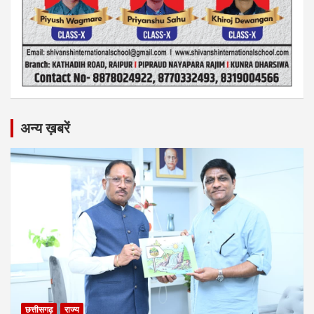
अन्य ख़बरें
छत्तीसगढ़
राज्य