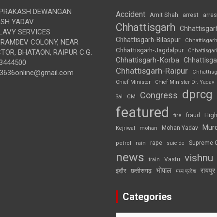
 PRAKASH DEWANGAN
Accident
Amit Shah
arre
arrest
SH YADAV
Chhattisgarh
Chhattisgar
LAVY SERVICES
Chhattisgarh-Bilaspur
Chhattisgar
BRAMDEV COLONY, NEAR
Chhattisgarh-Jagdalpur
Chhattisga
OR, BHATAON, RAIPUR C.G.
Chhattisgarh-Korba
Chhattisga
3444500
Chhattisgarh-Raipur
3636online@gmail.com
Chhattis
Chief Minister
Chief Minister Dr. Yadav
dprcg
Congress
CM
Sai
featured
High
fire
fraud
Mur
Mohan Yadav
Kejriwal
mohan
rape
Supreme 
rain
petrol
suicide
news
vishnu
Vastu
train
भोपाल
रायपुर
इंदौर
छत्तीसगढ़
मध्य प्रदेश
Categories
Categories