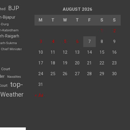
BJP
sted
AUGUST 2026
h-Bijapur
M
T
W
T
F
S
S
h-Durg
1
2
rh-Kabirdham
rh-Raigarh
3
4
5
6
7
8
9
garh-Sukma
Chief Minister
10
11
12
13
14
15
16
17
18
19
20
21
22
23
 Court
24
25
26
27
28
29
30
der
Naxalites
top-
31
Court
Weather
« Jul