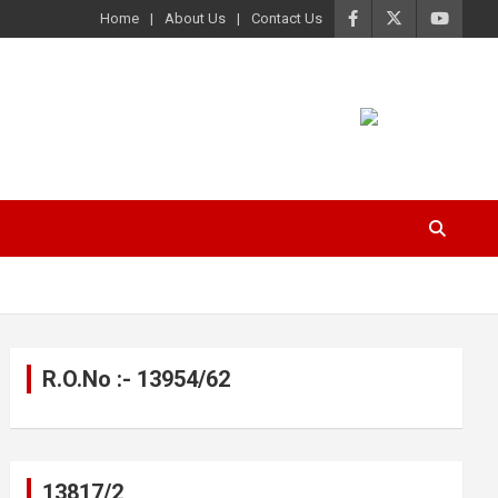
Home
About Us
Contact Us
R.O.No :- 13954/62
13817/2