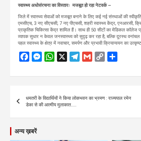
स्वास्थ्य अधोसंरचना का विस्तारः मजबूत हो रहा नेटवर्क –
जिले में स्वास्थ्य सेवाओं को मजबूत बनाने के लिए कई नई संस्थाओं की स्वीक
एमसीएच, 3 नए सीएचसी, 7 नए पीएचसी, शहरी स्वास्थ्य केंद्र, एनआरसी, क्रिट
प्राकृतिक चिकित्सा केंद्र शामिल हैं। साथ ही 50 सीटों का मेडिकल कॉलेज प्
व्यापक सुधार न केवल जनस्वास्थ्य को सुदृढ़ कर रहा है, बल्कि दूरस्थ वनांचल क्
पहल स्वास्थ्य के क्षेत्र में नवाचार, समर्पण और प्रभावी क्रियान्वयन का उत
F
M
W
X
T
G
C
S
a
es
h
el
m
o
h
ce
se
at
e
ail
py
ar
b
n
s
gr
Li
e
Post
o
g
A
a
n
धमतरी के विद्यार्थियों ने किया लोकभवन का भ्रमण : राज्यपाल रमेन
navigation
o
er
p
m
k
डेका से की आत्मीय मुलाकात……
k
p
अन्य ख़बरें