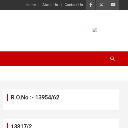
Home
About Us
Contact Us
R.O.No :- 13954/62
13817/2