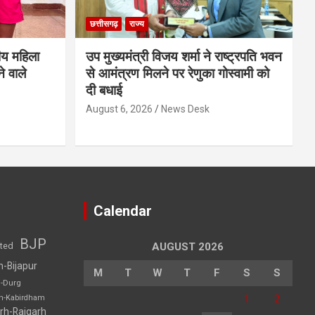
छत्तीसगढ़
राज्य
ीय महिला
उप मुख्यमंत्री विजय शर्मा ने राष्ट्रपति भवन
े वाले
से आमंत्रण मिलने पर रेणुका गोस्वामी को
दी बधाई
August 6, 2026
News Desk
Calendar
BJP
sted
AUGUST 2026
h-Bijapur
M
T
W
T
F
S
S
h-Durg
1
2
rh-Kabirdham
rh-Raigarh