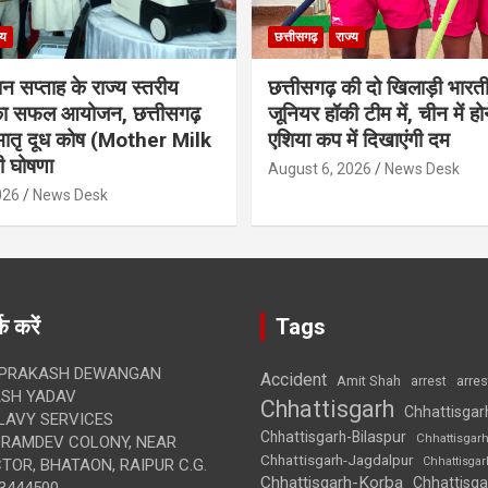
्य
छत्तीसगढ़
राज्य
ान सप्ताह के राज्य स्तरीय
छत्तीसगढ़ की दो खिलाड़ी भारत
 का सफल आयोजन, छत्तीसगढ़
जूनियर हॉकी टीम में, चीन में होन
मातृ दूध कोष (Mother Milk
एशिया कप में दिखाएंगी दम
 घोषणा
August 6, 2026
News Desk
026
News Desk
क करें
Tags
 PRAKASH DEWANGAN
Accident
Amit Shah
arre
arrest
SH YADAV
Chhattisgarh
Chhattisgar
LAVY SERVICES
Chhattisgarh-Bilaspur
Chhattisgar
BRAMDEV COLONY, NEAR
Chhattisgarh-Jagdalpur
Chhattisga
OR, BHATAON, RAIPUR C.G.
Chhattisgarh-Korba
Chhattisga