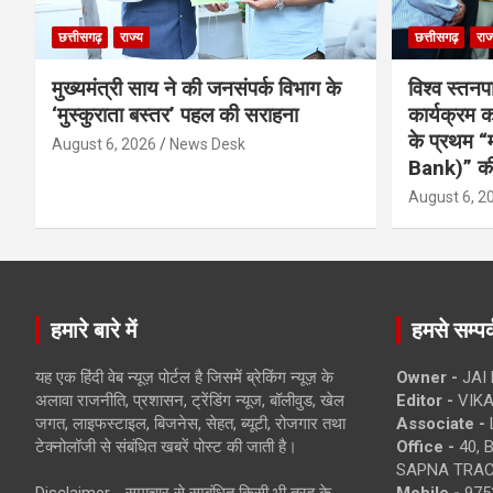
छत्तीसगढ़
राज्य
छत्तीसगढ़
राज
मुख्यमंत्री साय ने की जनसंपर्क विभाग के
विश्व स्तनप
‘मुस्कुराता बस्तर’ पहल की सराहना
कार्यक्रम
के प्रथम “
August 6, 2026
News Desk
Bank)” की
August 6, 2
हमारे बारे में
हमसे सम्पर्
यह एक हिंदी वेब न्यूज़ पोर्टल है जिसमें ब्रेकिंग न्यूज़ के
Owner -
JAI
अलावा राजनीति, प्रशासन, ट्रेंडिंग न्यूज, बॉलीवुड, खेल
Editor -
VIKA
जगत, लाइफस्टाइल, बिजनेस, सेहत, ब्यूटी, रोजगार तथा
Associate -
टेक्नोलॉजी से संबंधित खबरें पोस्ट की जाती है।
Office -
40, 
SAPNA TRACT