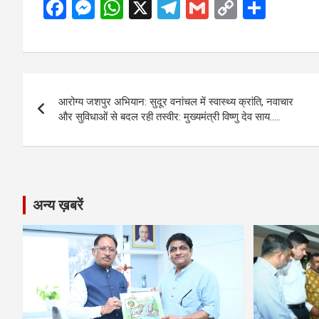
F
M
W
X
T
G
C
S
a
es
h
el
m
o
h
ce
se
at
e
ail
py
ar
b
n
s
gr
Li
e
Post
o
g
A
a
n
आरोग्य जशपुर अभियान: सुदूर वनांचल में स्वास्थ्य क्रांति, नवाचार
navigation
o
er
p
m
k
और सुविधाओं से बदल रही तस्वीर: मुख्यमंत्री विष्णु देव साय…..
k
p
अन्य ख़बरें