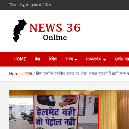
Skip
Thursday, August 6, 2026
to
content
Voice of 36garh
News 36
HOME
देश
विदेश
राज्य
मध्यप्रदेश
छत्तीसगढ़
Home
राज्य
बिना हेलमेट पेट्रोल-शराब पर रोक: सड़क हादसों में कमी लान