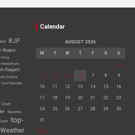
Calendar
BJP
sted
AUGUST 2026
h-Bijapur
M
T
W
T
F
S
S
h-Durg
1
2
rh-Kabirdham
rh-Raigarh
3
4
5
6
7
8
9
garh-Sukma
Chief Minister
10
11
12
13
14
15
16
17
18
19
20
21
22
23
 Court
24
25
26
27
28
29
30
der
Naxalites
top-
31
Court
Weather
« Jul