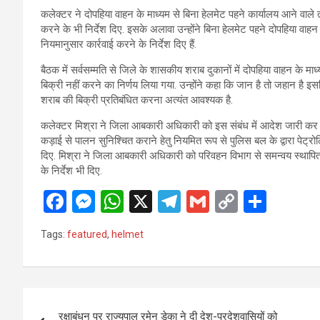
कलेक्टर ने दोपहिया वाहन के माध्यम से बिना हेलमेट पहने कार्यालय आने वाले 
करने के भी निर्देश दिए. इसके अलावा उन्होंने बिना हेलमेट पहने दोपहिया वाहन 
नियमानुसार कार्रवाई करने के निर्देश दिए हैं.
बैठक में सर्वसम्मति से जिले के शासकीय शराब दुकानों में दोपहिया वाहन के म
बिक्री नहीं करने का निर्णय लिया गया. उन्होंने कहा कि जान है तो जहान है इसल
शराब की बिक्री प्रतिबंधित करना अत्यंत आवश्यक है.
कलेक्टर मिश्रा ने जिला आबकारी अधिकारी को इस संबंध में आदेश जारी कर इ
कड़ाई से पालन सुनिश्चित कराने हेतु नियमित रूप से पुलिस बल के द्वारा पेट्रोल
दिए. मिश्रा ने जिला आबकारी अधिकारी को परिवहन विभाग से समन्वय स्थापि
के निर्देश भी दिए.
F
M
W
X
T
G
C
S
a
es
h
el
m
o
h
Tags:
featured
,
helmet
ce
se
at
e
ail
py
ar
b
n
s
gr
Li
e
o
g
A
a
n
Post
o
er
p
m
k
रक्षाबंधन पर राज्यपाल रमेन डेका ने दी देश-प्रदेशवासियों को