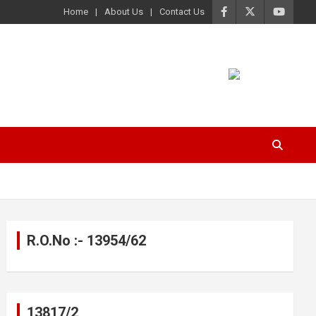
Home
About Us
Contact Us
R.O.No :- 13954/62
13817/2