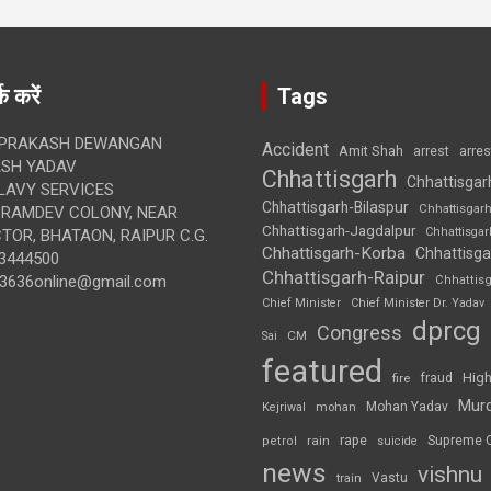
क करें
Tags
 PRAKASH DEWANGAN
Accident
Amit Shah
arre
arrest
SH YADAV
Chhattisgarh
Chhattisgar
LAVY SERVICES
Chhattisgarh-Bilaspur
Chhattisgar
BRAMDEV COLONY, NEAR
Chhattisgarh-Jagdalpur
Chhattisga
OR, BHATAON, RAIPUR C.G.
Chhattisgarh-Korba
Chhattisga
3444500
Chhattisgarh-Raipur
3636online@gmail.com
Chhattis
Chief Minister
Chief Minister Dr. Yadav
dprcg
Congress
CM
Sai
featured
High
fire
fraud
Mur
Mohan Yadav
Kejriwal
mohan
rape
Supreme 
rain
petrol
suicide
news
vishnu
Vastu
train