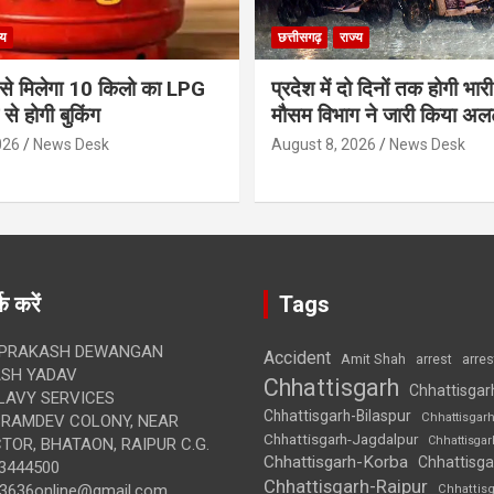
्य
छत्तीसगढ़
राज्य
से मिलेगा 10 किलो का LPG
प्रदेश में दो दिनों तक होगी भार
 से होगी बुकिंग
मौसम विभाग ने जारी किया अलर
026
News Desk
August 8, 2026
News Desk
क करें
Tags
 PRAKASH DEWANGAN
Accident
Amit Shah
arre
arrest
SH YADAV
Chhattisgarh
Chhattisgar
LAVY SERVICES
Chhattisgarh-Bilaspur
Chhattisgar
BRAMDEV COLONY, NEAR
Chhattisgarh-Jagdalpur
Chhattisga
OR, BHATAON, RAIPUR C.G.
Chhattisgarh-Korba
Chhattisga
3444500
Chhattisgarh-Raipur
3636online@gmail.com
Chhattis