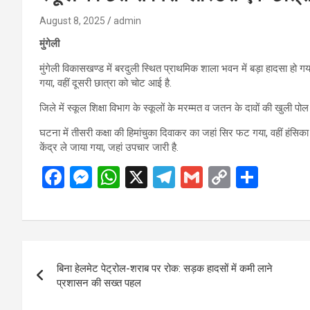
August 8, 2025
admin
मुंगेली
मुंगेली विकासखण्ड में बरदुली स्थित प्राथमिक शाला भवन में बड़ा हादसा हो 
गया, वहीं दूसरी छात्रा को चोट आई है.
जिले में स्कूल शिक्षा विभाग के स्कूलों के मरम्मत व जतन के दावों की खुली 
घटना में तीसरी कक्षा की हिमांचुका दिवाकर का जहां सिर फट गया, वहीं हंसिक
केंद्र ले जाया गया, जहां उपचार जारी है.
F
M
W
X
T
G
C
S
a
es
h
el
m
o
h
ce
se
at
e
ail
py
ar
b
n
s
gr
Li
e
Post
o
g
A
a
n
बिना हेलमेट पेट्रोल-शराब पर रोक: सड़क हादसों में कमी लाने
navigation
o
er
p
m
k
प्रशासन की सख्त पहल
k
p