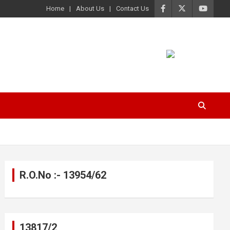
Home
About Us
Contact Us
R.O.No :- 13954/62
13817/2