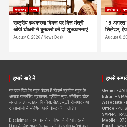
छत्तीसगढ़
राज्य
छत्तीसगढ़
राज
राष्ट्रीय हथकरघा दिवस पर वित्त मंत्री
15 अगस्त 
ओपी चौधरी ने बुनकरों को दी शुभकामनाएं
सिलेंडर, ऐप
August 8, 2026
News Desk
August 8, 2
हमारे बारे में
हमसे सम्पर्
यह एक हिंदी वेब न्यूज़ पोर्टल है जिसमें ब्रेकिंग न्यूज़ के
Owner -
JAI
अलावा राजनीति, प्रशासन, ट्रेंडिंग न्यूज, बॉलीवुड, खेल
Editor -
VIKA
जगत, लाइफस्टाइल, बिजनेस, सेहत, ब्यूटी, रोजगार तथा
Associate -
टेक्नोलॉजी से संबंधित खबरें पोस्ट की जाती है।
Office -
40, 
SAPNA TRACT
Disclaimer - समाचार से सम्बंधित किसी भी तरह के
Mobile -
975
विवाद के लिए साइट के कुछ तत्वों में उपयोगकर्ताओं द्वारा
Email -
news