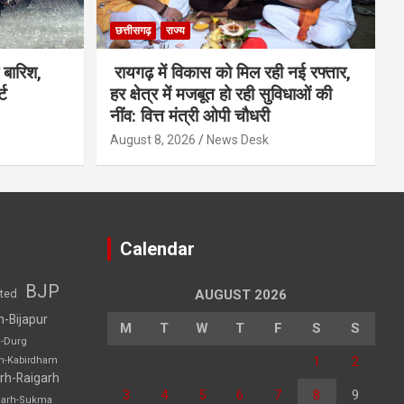
छत्तीसगढ़
राज्य
ी बारिश,
रायगढ़ में विकास को मिल रही नई रफ्तार,
्ट
हर क्षेत्र में मजबूत हो रही सुविधाओं की
नींव: वित्त मंत्री ओपी चौधरी
August 8, 2026
News Desk
Calendar
BJP
sted
AUGUST 2026
h-Bijapur
M
T
W
T
F
S
S
h-Durg
1
2
rh-Kabirdham
rh-Raigarh
3
4
5
6
7
8
9
garh-Sukma