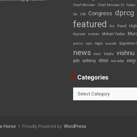
Chief Minister
Chief Minister Dr. Yadav
dprcg
Congress
CM
Sai
featured
High
fire
fraud
Mur
Mohan Yadav
Kejriwal
mohan
rape
Supreme 
rain
petrol
suicide
news
vishnu
Vastu
train
भोपाल
रायपुर
इंदौर
छत्तीसगढ़
मध्य प्रदेश
Categories
Categories
e Horse
Proudly Powered by:
WordPress