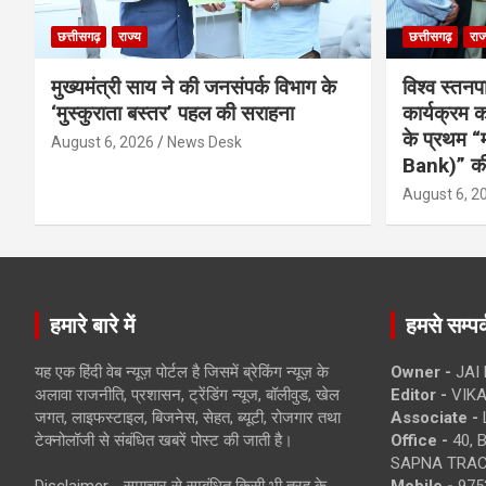
छत्तीसगढ़
राज्य
छत्तीसगढ़
राज
मुख्यमंत्री साय ने की जनसंपर्क विभाग के
विश्व स्तनप
‘मुस्कुराता बस्तर’ पहल की सराहना
कार्यक्रम
के प्रथम “
August 6, 2026
News Desk
Bank)” की
August 6, 2
हमारे बारे में
हमसे सम्पर्
यह एक हिंदी वेब न्यूज़ पोर्टल है जिसमें ब्रेकिंग न्यूज़ के
Owner -
JAI
अलावा राजनीति, प्रशासन, ट्रेंडिंग न्यूज, बॉलीवुड, खेल
Editor -
VIKA
जगत, लाइफस्टाइल, बिजनेस, सेहत, ब्यूटी, रोजगार तथा
Associate -
टेक्नोलॉजी से संबंधित खबरें पोस्ट की जाती है।
Office -
40, 
SAPNA TRACT