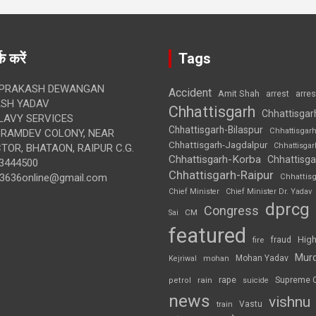
क करें
Tags
 PRAKASH DEWANGAN
Accident
Amit Shah
arre
arrest
SH YADAV
Chhattisgarh
Chhattisgar
LAVY SERVICES
Chhattisgarh-Bilaspur
Chhattisgar
BRAMDEV COLONY, NEAR
Chhattisgarh-Jagdalpur
Chhattisga
OR, BHATAON, RAIPUR C.G.
Chhattisgarh-Korba
Chhattisga
3444500
Chhattisgarh-Raipur
3636online@gmail.com
Chhattis
Chief Minister
Chief Minister Dr. Yadav
dprcg
Congress
CM
Sai
featured
High
fire
fraud
Mur
Mohan Yadav
Kejriwal
mohan
rape
Supreme 
rain
petrol
suicide
news
vishnu
Vastu
train