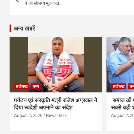
navigation
o
er
p
m
k
ने की सौजन्य मुलाकात…..
k
p
अन्य ख़बरें
छत्तीसगढ़
राज्य
छत्तीसगढ़
राज
पर्यटन एवं संस्कृति मंत्री राजेश अग्रवाल ने
समाज की ए
दिया स्वदेशी अपनाने का संदेश
सबसे बड़ी श
August 7, 2026
News Desk
August 7, 2