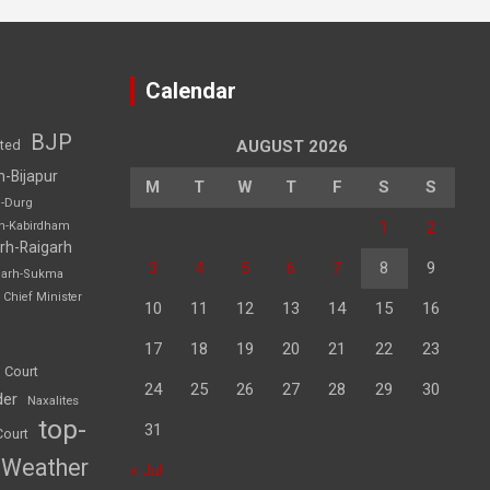
Calendar
BJP
sted
AUGUST 2026
h-Bijapur
M
T
W
T
F
S
S
h-Durg
1
2
rh-Kabirdham
rh-Raigarh
3
4
5
6
7
8
9
garh-Sukma
Chief Minister
10
11
12
13
14
15
16
17
18
19
20
21
22
23
 Court
24
25
26
27
28
29
30
der
Naxalites
top-
31
Court
Weather
« Jul