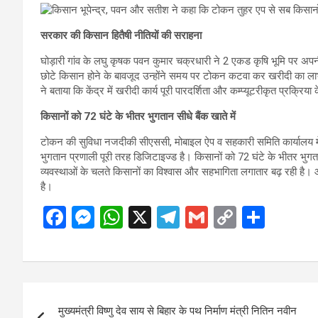
सरकार की किसान हितैषी नीतियों की सराहना
घोड़ारी गांव के लघु कृषक पवन कुमार चक्रधारी ने 2 एकड कृषि भूमि पर अपनी
छोटे किसान होने के बावजूद उन्होंने समय पर टोकन कटवा कर खरीदी का लाभ
ने बताया कि केंद्र में खरीदी कार्य पूरी पारदर्शिता और कम्प्यूटरीकृत प्रक्रिय
किसानों को 72 घंटे के भीतर भुगतान सीधे बैंक खाते में
टोकन की सुविधा नजदीकी सीएससी, मोबाइल ऐप व सहकारी समिति कार्यालय में उप
भुगतान प्रणाली पूरी तरह डिजिटाइज्ड है। किसानों को 72 घंटे के भीतर भुगतान स
व्यवस्थाओं के चलते किसानों का विश्वास और सहभागिता लगातार बढ़ रही है। आने
है।
F
M
W
X
T
G
C
S
a
es
h
el
m
o
h
ce
se
at
e
ail
py
ar
b
n
s
gr
Li
e
Post
o
g
A
a
n
मुख्यमंत्री विष्णु देव साय से बिहार के पथ निर्माण मंत्री नितिन नवीन